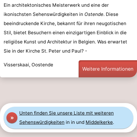
Ein architektonisches Meisterwerk und eine der
&
Natur
ikonischsten Sehenswürdigkeiten in
Ostende
. Diese
Städte
Sport
beeindruckende Kirche, bekannt für ihren neugotischen
Stil, bietet Besuchern einen einzigartigen Einblick in die
-
religiöse Kunst und Architektur in Belgien. Was erwartet
Schwimmbader
-
Sie in der Kirche St. Peter und Paul? -
Radfahren
-
Visserskaai, Oostende
Weitere Informationen
Wandern
-
Reiten
-
Golfplatze
-
Unten finden Sie unsere Liste mit weiteren
»
Surfen
Essen
Sehenswürdigkeiten
in in und
Middelkerke
.
und
Veranstaltungen