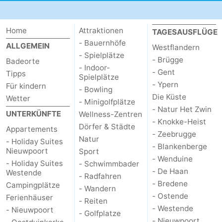
Gent
-
Home
Attraktionen
TAGESAUSFLÜGE
Ypern
Die
- Bauernhöfe
ALLGEMEIN
Westflandern
- Spielplätze
- Brügge
Küste
-
Badeorte
- Indoor-
- Gent
Tipps
Spielplätze
Natur
-
- Ypern
Für kindern
- Bowling
Die Küste
Wetter
- Minigolfplätze
Het
Knokke-
-
- Natur Het Zwin
UNTERKÜNFTE
Wellness-Zentren
- Knokke-Heist
Dörfer & Städte
Zwin
Heist
Zeebrugge
-
Appartements
- Zeebrugge
Natur
- Holiday Suites
- Blankenberge
Blankenberge
-
Nieuwpoort
Sport
- Wenduine
- Holiday Suites
- Schwimmbader
- De Haan
Wenduine
-
Westende
- Radfahren
- Bredene
Campingplätze
- Wandern
De
-
- Ostende
Ferienhäuser
- Reiten
- Westende
- Nieuwpoort
- Golfplatze
Haan
Bredene
-
- Nieuwpoort