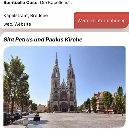
Spirituelle Oase:
Die Kapelle ist ...
Denkmäler
-
Kapelstraat, Bredene
Weitere Informationen
Kirchen
-
web.
Website
Aussichtspunkte
Attraktionen
Sint Petrus und Paulus Kirche
-
Bauernhöfe
-
Spielplätze
-
Indoor-
-
Spielplätze
Bowling
-
Minigolfplätze
Wellness-
Zentren
Dörfer