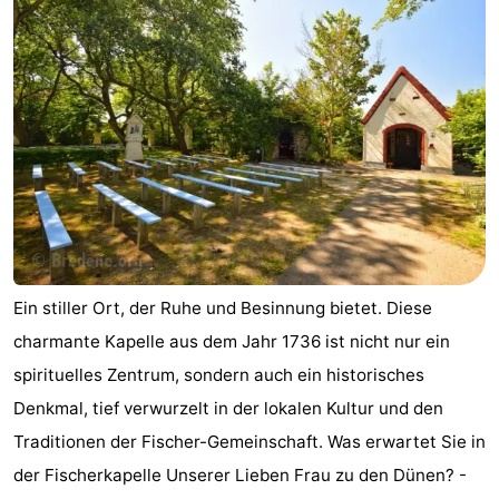
Westende
-
Nieuwpoort
-
Oostduinkerke
-
aan
Westende
Hotels
zee
Zimmer
(mit
Lastminutes
Ein stiller Ort, der Ruhe und Besinnung bietet. Diese
Frühstück)
Strand
charmante Kapelle aus dem Jahr 1736 ist nicht nur ein
spirituelles Zentrum, sondern auch ein historisches
Sehen
Denkmal, tief verwurzelt in der lokalen Kultur und den
&
-
Traditionen der Fischer-Gemeinschaft. Was erwartet Sie in
der Fischerkapelle Unserer Lieben Frau zu den Dünen? -
tun
Museen
-