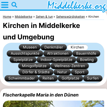
Home
Middelkerke
Home
Middelkerke
Sehen & tun
Sehenswürdigkeiten
Kirchen
Kirchen in Middelkerke
Tipps
und Umgebung
Für
Museen
Denkmäler
Kirchen
kindern
Übernachten
Aussichtspunkte
Attraktionen
Bauernhöfe
Appartements
Spielplätze
Indoor-Spielplätze
Bowling
Minigolfplätze
Wellness-Zentren
-
Dörfer & Städte
Natur
Sport
Schwimmbader
Reiten
Golfplatze
Surfen
Holiday
-
Suites
Holiday
Campingplätze
Fischerkapelle Maria in den Dünen
Nieuwpoort
Suites
Ferienhäuser