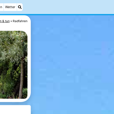
on
Wetter
n & tun
Radfahren