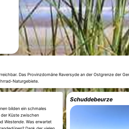
rreichbar. Das Provinzdomäne Raversyde an der Ostgrenze der G
ahrrad-Naturgebiete.
Schuddebeurze
nen
bilden ein schmales
 der Küste zwischen
nd
Westende
. Was erwartet
randedünen
? Dank der vielen