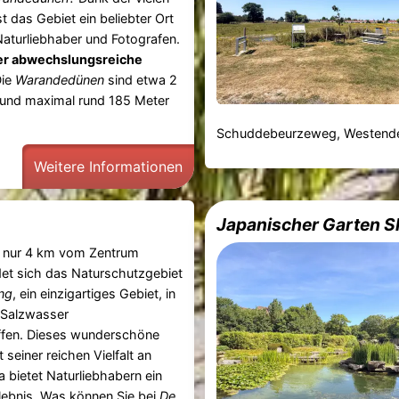
 das Gebiet ein beliebter Ort
Naturliebhaber und Fotografen.
er abwechslungsreiche
ie
Warandedünen
sind etwa 2
 und maximal rund 185 Meter
Schuddebeurzeweg, Westend
Weitere Informationen
Japanischer Garten Sh
, nur 4 km vom Zentrum
ndet sich das Naturschutzgebiet
ng
, ein einzigartiges Gebiet, in
Salzwasser
ffen. Dieses wunderschöne
 seiner reichen Vielfalt an
a bietet Naturliebhabern ein
ebnis. Was können Sie bei
De