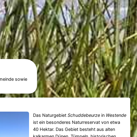
emeinde sowie
Das Naturgebiet
Schuddebeurze
in
Westende
ist ein besonderes Naturreservat von etwa
40 Hektar. Das Gebiet besteht aus alten
kalkarmen Dünen, Tümpeln, historischen