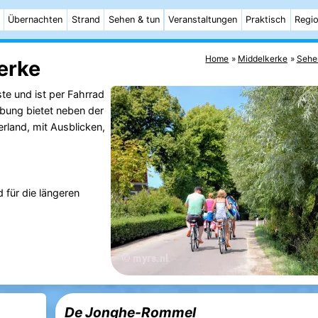
Übernachten
Strand
Sehen & tun
Veranstaltungen
Praktisch
Regi
Home
Middelkerke
Sehe
erke
te und ist per Fahrrad
bung bietet neben der
rland, mit Ausblicken,
d für die längeren
De Jonghe-Rommel