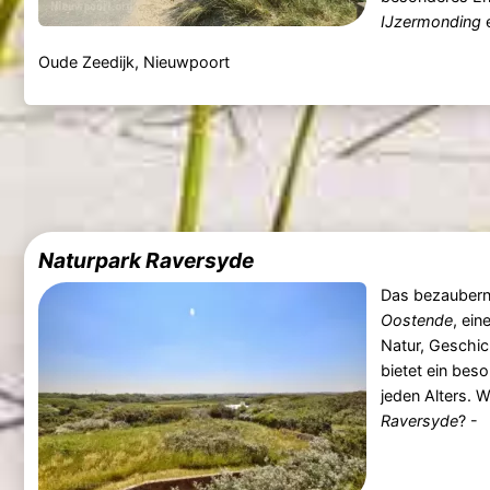
IJzermonding
e
Oude Zeedijk, Nieuwpoort
Naturpark Raversyde
Das bezaubern
Oostende
, ein
Natur, Geschic
bietet ein bes
jeden Alters. 
Raversyde
? -