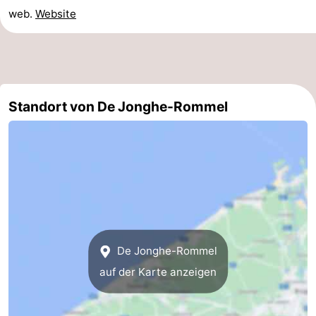
web.
Website
Westende
-
Nieuwpoort
-
Oostduinkerke
-
Standort von De Jonghe-Rommel
aan
Westende
Hotels
zee
Zimmer
(mit
Lastminutes
Frühstück)
Strand
Sehen
De Jonghe-Rommel
&
-
auf der Karte anzeigen
tun
Museen
-