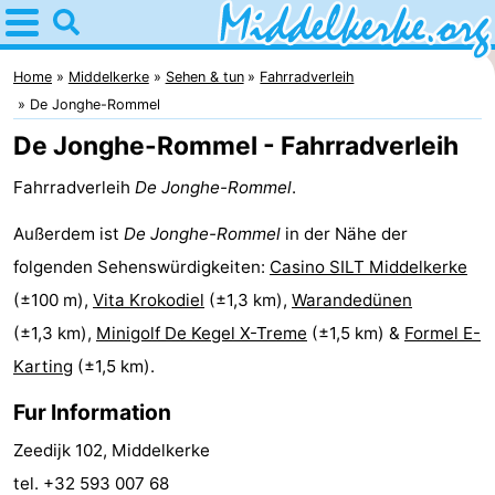
Home
Middelkerke
Home
Middelkerke
Sehen & tun
Fahrradverleih
De Jonghe-Rommel
Tipps
De Jonghe-Rommel - Fahrradverleih
Für
Fahrradverleih
De Jonghe-Rommel
.
kindern
Übernachten
Außerdem ist
De Jonghe-Rommel
in der Nähe der
folgenden Sehenswürdigkeiten:
Casino SILT Middelkerke
Appartements
(±100 m),
Vita Krokodiel
(±1,3 km),
Warandedünen
-
(±1,3 km),
Minigolf De Kegel X-Treme
(±1,5 km) &
Formel E-
Karting
(±1,5 km).
Holiday
-
Fur Information
Suites
Holiday
Campingplätze
Zeedijk 102, Middelkerke
Nieuwpoort
Suites
Ferienhäuser
tel. +32 593 007 68