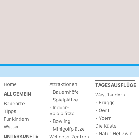
&
Natur
Städte
Sport
-
Schwimmbader
-
Radfahren
-
Wandern
-
Home
Attraktionen
TAGESAUSFLÜGE
- Bauernhöfe
Reiten
-
ALLGEMEIN
Westflandern
- Spielplätze
- Brügge
Badeorte
Golfplatze
-
- Indoor-
- Gent
Tipps
Spielplätze
- Ypern
Für kindern
Surfen
Essen
- Bowling
Die Küste
Wetter
- Minigolfplätze
- Natur Het Zwin
und
Veranstaltungen
UNTERKÜNFTE
Wellness-Zentren