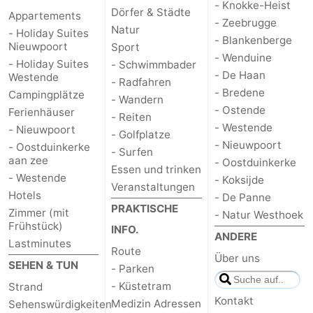
- Knokke-Heist
Dörfer & Städte
Appartements
trinken
Praktisch
- Zeebrugge
Natur
- Holiday Suites
- Blankenberge
Nieuwpoort
Sport
Forum
- Wenduine
- Holiday Suites
- Schwimmbader
- De Haan
Westende
- Radfahren
Route
- Bredene
Campingplätze
- Wandern
- Ostende
Ferienhäuser
-
- Reiten
- Westende
- Nieuwpoort
- Golfplatze
- Nieuwpoort
- Oostduinkerke
Parken
-
- Surfen
aan zee
- Oostduinkerke
Essen und trinken
- Westende
Küstetram
Medizin
- Koksijde
Veranstaltungen
Hotels
- De Panne
PRAKTISCHE
Adressen
Region
Zimmer (mit
- Natur Westhoek
Frühstück)
INFO.
ANDERE
Westflandern
Lastminutes
Route
Über uns
SEHEN & TUN
- Parken
-
- Küstetram
Strand
Kontakt
Medizin Adressen
Sehenswürdigkeiten
Brügge
-