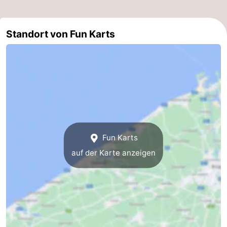
Westende
-
Standort von Fun Karts
Nieuwpoort
-
Oostduinkerke
-
aan
Westende
Hotels
zee
Zimmer
(mit
Lastminutes
Fun Karts
Frühstück)
Strand
auf der Karte anzeigen
Sehen
&
-
tun
Museen
-