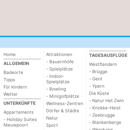
&
Natur
Städte
Sport
-
Schwimmbader
-
Home
Attraktionen
TAGESAUSFLÜGE
Radfahren
-
- Bauernhöfe
ALLGEMEIN
Westflandern
- Spielplätze
- Brügge
Badeorte
Wandern
-
- Indoor-
- Gent
Tipps
Spielplätze
- Ypern
Reiten
-
Für kindern
- Bowling
Die Küste
Wetter
- Minigolfplätze
Golfplatze
-
- Natur Het Zwin
UNTERKÜNFTE
Wellness-Zentren
- Knokke-Heist
Dörfer & Städte
Appartements
Surfen
Essen
- Zeebrugge
Natur
- Holiday Suites
- Blankenberge
Nieuwpoort
Sport
und
Veranstaltungen
- Wenduine