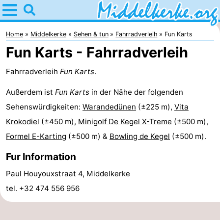
Home
Middelkerke
Home
Middelkerke
Sehen & tun
Fahrradverleih
Fun Karts
Fun Karts - Fahrradverleih
Tipps
Fahrradverleih
Fun Karts
.
Für
Außerdem ist
Fun Karts
in der Nähe der folgenden
kindern
Übernachten
Sehenswürdigkeiten:
Warandedünen
(±225 m),
Vita
Krokodiel
Appartements
(±450 m),
Minigolf De Kegel X-Treme
(±500 m),
Formel E-Karting
(±500 m) &
Bowling de Kegel
(±500 m).
-
Fur Information
Holiday
-
Paul Houyouxstraat 4, Middelkerke
Suites
Holiday
Campingplätze
tel. +32 474 556 956
Nieuwpoort
Suites
Ferienhäuser