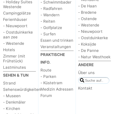
- Holiday Suites
- Schwimmbader
- De Haan
Westende
trinken
Praktisch
- Radfahren
- Bredene
Campingplätze
- Wandern
- Ostende
Forum
Ferienhäuser
- Reiten
- Westende
- Nieuwpoort
- Golfplatze
Route
- Nieuwpoort
- Oostduinkerke
- Surfen
aan zee
- Oostduinkerke
Essen und trinken
-
- Westende
- Koksijde
Veranstaltungen
Hotels
- De Panne
Parken
-
PRAKTISCHE
Zimmer (mit
- Natur Westhoek
Frühstück)
INFO.
ANDERE
Küstetram
Medizin
Lastminutes
Route
Über uns
SEHEN & TUN
Adressen
Region
- Parken
- Küstetram
Strand
Westflandern
Kontakt
Medizin Adressen
Sehenswürdigkeiten
Forum
- Museen
-
- Denkmäler
- Kirchen
Brügge
-