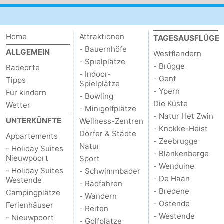
&
Natur
Home
Städte
Sport
Attraktionen
TAGESAUSFLÜGE
- Bauernhöfe
ALLGEMEIN
Westflandern
-
- Spielplätze
- Brügge
Badeorte
- Indoor-
- Gent
Tipps
Schwimmbader
-
Spielplätze
- Ypern
Für kindern
- Bowling
Die Küste
Radfahren
-
Wetter
- Minigolfplätze
- Natur Het Zwin
UNTERKÜNFTE
Wellness-Zentren
Wandern
-
- Knokke-Heist
Dörfer & Städte
Appartements
- Zeebrugge
Natur
- Holiday Suites
Reiten
-
- Blankenberge
Nieuwpoort
Sport
- Wenduine
- Holiday Suites
- Schwimmbader
Golfplatze
-
- De Haan
Westende
- Radfahren
- Bredene
Campingplätze
Surfen
Essen
- Wandern
- Ostende
Ferienhäuser
- Reiten
- Westende
und
Veranstaltungen
- Nieuwpoort
- Golfplatze