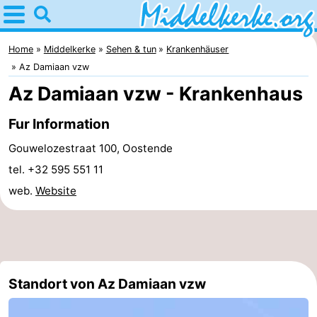
Home
Middelkerke
Home
Middelkerke
Sehen & tun
Krankenhäuser
Az Damiaan vzw
Tipps
Az Damiaan vzw - Krankenhaus
Für
Fur Information
kindern
Übernachten
Gouwelozestraat 100, Oostende
tel. +32 595 551 11
Appartements
web.
Website
-
Holiday
-
Suites
Holiday
Campingplätze
Standort von Az Damiaan vzw
Nieuwpoort
Suites
Ferienhäuser