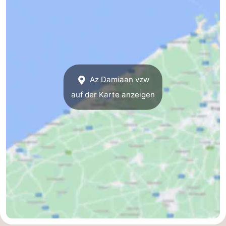
Westende
-
Nieuwpoort
-
Oostduinkerke
-
Az Damiaan vzw
aan
Westende
Hotels
auf der Karte anzeigen
zee
Zimmer
(mit
Lastminutes
Frühstück)
Strand
Sehen
&
-
tun
Museen
-