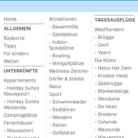
Home
Attraktionen
TAGESAUSFLÜGE
- Bauernhöfe
ALLGEMEIN
Westflandern
- Spielplätze
- Brügge
Badeorte
- Indoor-
- Gent
Tipps
Spielplätze
- Ypern
Für kindern
- Bowling
Die Küste
Wetter
- Minigolfplätze
- Natur Het Zwin
UNTERKÜNFTE
Wellness-Zentren
- Knokke-Heist
Dörfer & Städte
Appartements
- Zeebrugge
Natur
- Holiday Suites
- Blankenberge
Nieuwpoort
Sport
- Wenduine
- Holiday Suites
- Schwimmbader
- De Haan
Westende
- Radfahren
- Bredene
Campingplätze
- Wandern
- Ostende
Ferienhäuser
- Reiten
- Westende
- Nieuwpoort
- Golfplatze
- Nieuwpoort