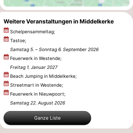
Ostende
-
Weitere Veranstaltungen in Middelkerke
Westende
-
Schelpensammeltag;
Nieuwpoort
-
Tastoe;
Samstag 5.
–
Sonntag 6. September 2026
Oostduinkerke
-
Feuerwerk in Westende;
Koksijde
-
Freitag 1. Januar 2027
Beach Jumping in Middelkerke;
De
-
Streetmart in Westende;
Panne
Natur
Wetter
Feuerwerk in Nieuwpoort;
Samstag 22. August 2026
Westhoek
Kontakt
Ganze Liste