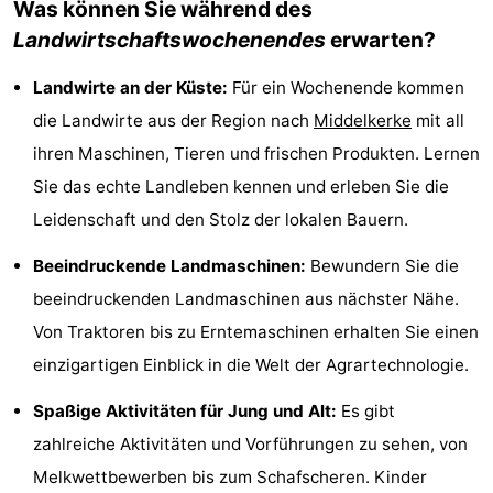
Was können Sie während des
Denkmäler
-
Landwirtschaftswochenendes
erwarten?
Kirchen
-
Landwirte an der Küste:
Für ein Wochenende kommen
die Landwirte aus der Region nach
Middelkerke
mit all
Aussichtspunkte
Attraktionen
ihren Maschinen, Tieren und frischen Produkten. Lernen
-
Sie das echte Landleben kennen und erleben Sie die
Leidenschaft und den Stolz der lokalen Bauern.
Bauernhöfe
-
Beeindruckende Landmaschinen:
Bewundern Sie die
Spielplätze
-
beeindruckenden Landmaschinen aus nächster Nähe.
Indoor-
-
Von Traktoren bis zu Erntemaschinen erhalten Sie einen
einzigartigen Einblick in die Welt der Agrartechnologie.
Spielplätze
Bowling
-
Spaßige Aktivitäten für Jung und Alt:
Es gibt
Minigolfplätze
Wellness-
zahlreiche Aktivitäten und Vorführungen zu sehen, von
Zentren
Dörfer
Melkwettbewerben bis zum Schafscheren. Kinder