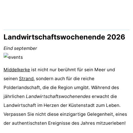
Westende
-
Nieuwpoort
-
Oostduinkerke
-
Landwirtschaftswochenende 2026
aan
Westende
Hotels
Eind september
zee
Zimmer
Middelkerke
ist nicht nur berühmt für sein Meer und
(mit
Lastminutes
seinen
Strand
, sondern auch für die reiche
Polderlandschaft, die die Region umgibt. Während des
Frühstück)
Strand
jährlichen
Landwirtschaftswochenendes
erwacht die
Sehen
Landwirtschaft im Herzen der Küstenstadt zum Leben.
Verpassen Sie nicht diese einzigartige Gelegenheit, eines
&
-
der authentischsten Ereignisse des Jahres mitzuerleben!
tun
Museen
-