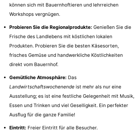
können sich mit Bauernhoftieren und lehrreichen
&
Natur
Workshops vergnügen.
Städte
Sport
Probieren Sie die Regionalprodukte:
Genießen Sie die
Frische des Landlebens mit köstlichen lokalen
-
Produkten. Probieren Sie die besten Käsesorten,
Schwimmbader
-
frisches Gemüse und handwerkliche Köstlichkeiten
direkt vom Bauernhof.
Radfahren
-
Gemütliche Atmosphäre:
Das
Wandern
-
Landwirtschaftswochenende
ist mehr als nur eine
Reiten
-
Ausstellung; es ist eine festliche Gelegenheit mit Musik,
Essen und Trinken und viel Geselligkeit. Ein perfekter
Golfplatze
-
Ausflug für die ganze Familie!
Surfen
Essen
Eintritt:
Freier Eintritt für alle Besucher.
und
Veranstaltungen