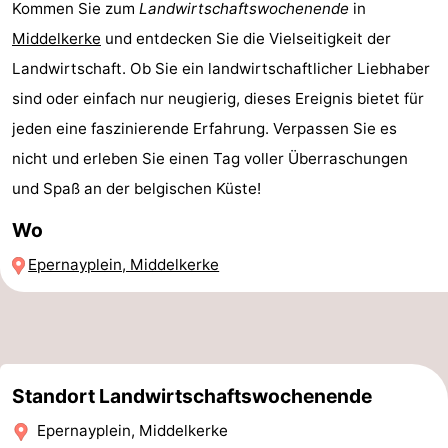
Kommen Sie zum
Landwirtschaftswochenende
in
trinken
Praktisch
Middelkerke
und entdecken Sie die Vielseitigkeit der
Landwirtschaft. Ob Sie ein landwirtschaftlicher Liebhaber
Forum
sind oder einfach nur neugierig, dieses Ereignis bietet für
Route
jeden eine faszinierende Erfahrung. Verpassen Sie es
nicht und erleben Sie einen Tag voller Überraschungen
-
und Spaß an der belgischen Küste!
Parken
-
Wo
Küstetram
Medizin
Epernayplein, Middelkerke
Adressen
Region
Westflandern
-
Standort Landwirtschaftswochenende
Epernayplein, Middelkerke
Brügge
-