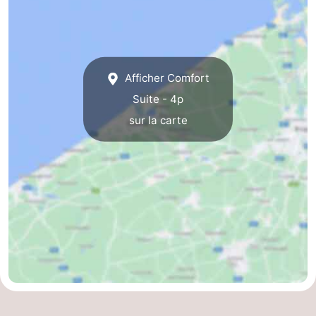
Le
-
Coq
Bredene
-
Afficher Comfort
Ostende
-
Suite - 4p
Westende
-
sur la carte
Nieuport
-
Oostduinkerke
-
Koksijde
-
La
-
Panne
Nature
Météo
Westhoek
Contact