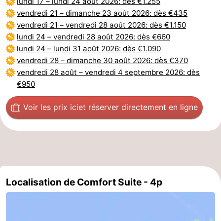
lundi 17
–
lundi 24 août 2026
: dès €1.255
vendredi 21
–
dimanche 23 août 2026
: dès €435
Occidentale
-
vendredi 21
–
vendredi 28 août 2026
: dès €1.150
lundi 24
–
vendredi 28 août 2026
: dès €660
Bruges
-
lundi 24
–
lundi 31 août 2026
: dès €1.090
vendredi 28
–
dimanche 30 août 2026
: dès €370
Gand
-
vendredi 28 août
–
vendredi 4 septembre 2026
: dès
Ypres
La
€950
côte
-
Voir les prix ici
et réserver directement en ligne
Nature
-
Het
Knokke-
-
Zwin
Heist
Zeebrugge
-
Localisation de Comfort Suite - 4p
Blankenberge
-
Wenduine
-