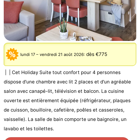
Westende
d'hôtes
Chaumières
-
Nieuwpoort
-
Oostduinkerke
-
dès €775
lundi 17
–
vendredi 21 août 2026
:
aan
Westende
Hôtels
| | Cet Holiday Suite tout confort pour 4 personnes
zee
Last
dispose d'une chambre avec lit 2 places et d'un agréable
salon avec canapé-lit, télévision et balcon. La cuisine
minutes
Plages
ouverte est entièrement équipée (réfrigérateur, plaques
Voir
de cuisson, bouilloire, cafetière, poêles et casseroles,
vaisselle). La salle de bain comporte une baignoire, un
et
Lieux
lavabo et les toilettes.
faire
d'intérêt
-