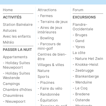
Home
Attractions
Forum
- Fermes
ACTIVITÉS
EXCURSIONS
- Terrains de jeux
Station Balnéaire
Flandre-
- Aires de jeux
Occidentale
Astuces
intérieures
- Bruges
Avec les enfants
- Bowling
- Gand
Météo
- Parcours de
- Ypres
mini-golf
PASSER LA NUIT
La côte
Centres de bien-
Appartements
- Nature Het Zwin
être
- Holiday Suites
- Knokke-Heist
Villages & villes
Nieuwpoort
- Zeebrugge
Nature
- Holiday Suites
- Blankenberge
Sports
Westende
- Wenduine
- Piscines
Campings
- Le Coq
- Faire du vélo
Chambre d'hôtes
- Bredene
- Randonnée
Chaumières
- Ostende
- Équitation
- Nieuwpoort
- Westende