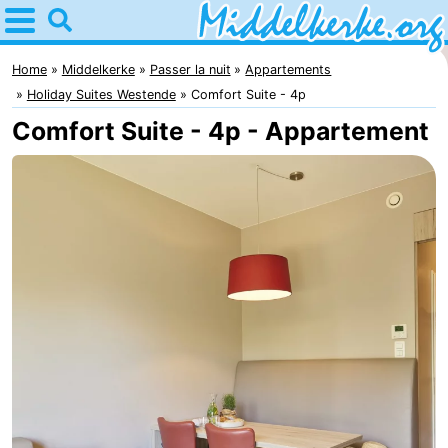
Home
Middelkerke
Home
Middelkerke
Passer la nuit
Appartements
Holiday Suites Westende
Comfort Suite - 4p
Astuces
Comfort Suite - 4p - Appartement
Avec
les
Passer
enfants
la
Appartements
nuit
-
Holiday
-
Suites
Holiday
Campings
Nieuwpoort
Suites
Chambre