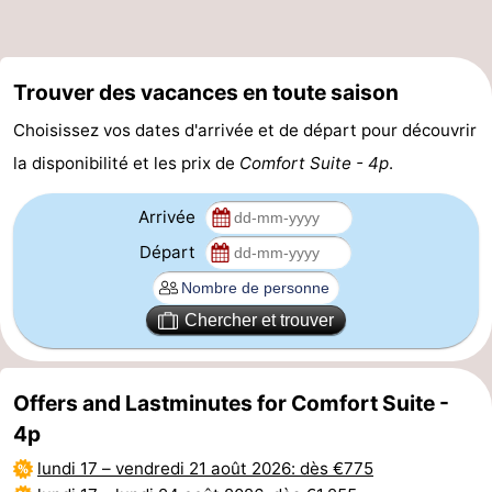
golf
Equitation
Boire
et
Événements
Trouver des vacances en toute saison
Choisissez vos dates d'arrivée et de départ pour découvrir
manger
Pratiques
la disponibilité et les prix de
Comfort Suite - 4p
.
Forum
Arrivée
Route
Départ
-
Chercher et trouver
Stationnement
-
Tram
Adresses
Offers and Lastminutes for Comfort Suite -
du
Médicales
Région
4p
lundi 17
–
vendredi 21 août 2026
: dès €775
littoral
Flandre-