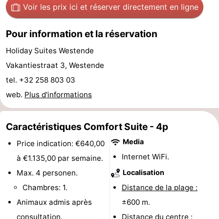
Voir les prix ici
et réserver directement en ligne
Musées
-
Pour information et la réservation
Monuments
-
Holiday Suites Westende
Églises
-
Vakantiestraat 3, Westende
Points
Attractions
tel. +32 258 803 03
web.
Plus d'informations
de
-
vue
Fermes
-
Caractéristiques Comfort Suite - 4p
Media
Price indication: €640,00
Terrains
-
Internet WiFi.
à €1.135,00 par semaine.
de
Aires
-
Max. 4 personen.
Localisation
Chambres: 1.
Distance de la plage :
jeux
de
Bowling
-
Animaux admis après
±600 m.
jeux
Parcours
Centres
consultation.
Distance du centre :