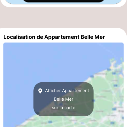
Occidentale
-
Bruges
-
Gand
-
Localisation de Appartement Belle Mer
Ypres
La
côte
-
Nature
-
Het
Knokke-
-
Afficher Appartement
Zwin
Heist
Zeebrugge
-
Belle Mer
sur la carte
Blankenberge
-
Wenduine
-