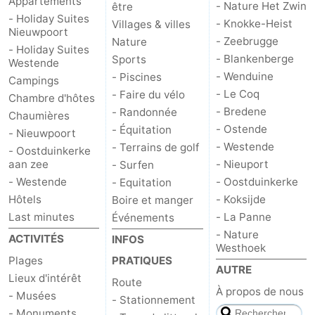
Appartements
- Nature Het Zwin
être
- Holiday Suites
- Knokke-Heist
Villages & villes
Nieuwpoort
- Zeebrugge
Nature
- Holiday Suites
- Blankenberge
Sports
Westende
- Wenduine
- Piscines
Campings
- Le Coq
- Faire du vélo
Chambre d'hôtes
- Bredene
- Randonnée
Chaumières
- Ostende
- Équitation
- Nieuwpoort
- Westende
- Terrains de golf
- Oostduinkerke
aan zee
- Nieuport
- Surfen
- Westende
- Oostduinkerke
- Equitation
Hôtels
- Koksijde
Boire et manger
Last minutes
- La Panne
Événements
- Nature
ACTIVITÉS
INFOS
Westhoek
Plages
PRATIQUES
AUTRE
Lieux d'intérêt
Route
À propos de nous
- Musées
- Stationnement
- Monuments