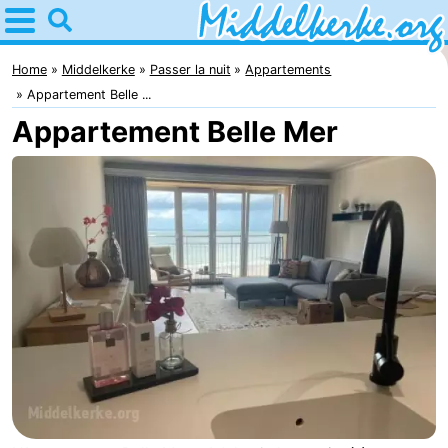
Home
Middelkerke
Home
Middelkerke
Passer la nuit
Appartements
Appartement Belle ...
Astuces
Appartement Belle Mer
Avec
les
Passer
enfants
la
Appartements
nuit
-
Holiday
-
Suites
Holiday
Campings
Nieuwpoort
Suites
Chambre