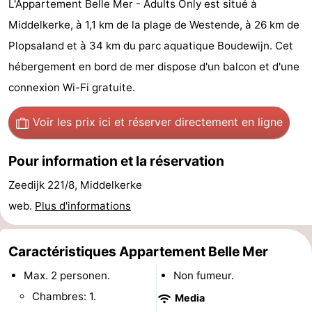
L'Appartement Belle Mer - Adults Only est situé à
Westende
d'hôtes
Chaumières
Middelkerke, à 1,1 km de la plage de Westende, à 26 km de
Plopsaland et à 34 km du parc aquatique Boudewijn. Cet
-
hébergement en bord de mer dispose d'un balcon et d'une
Nieuwpoort
-
connexion Wi-Fi gratuite.
Oostduinkerke
-
Voir les prix ici
et réserver directement en ligne
aan
Westende
Hôtels
Pour information et la réservation
zee
Last
Zeedijk 221/8, Middelkerke
minutes
Plages
web.
Plus d'informations
Voir
Caractéristiques Appartement Belle Mer
et
Lieux
Max. 2 personen.
Non fumeur.
Chambres: 1.
Media
faire
d'intérêt
-