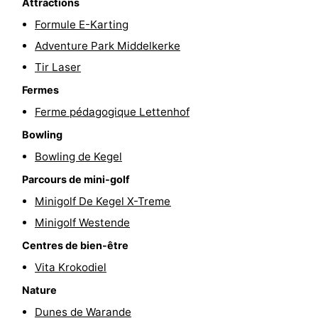
Attractions
intérieures
de
de
Villages
Formule E-Karting
Adventure Park Middelkerke
mini-
bien-
&
Nature
Tir Laser
golf
être
villes
Sports
Fermes
Ferme pédagogique Lettenhof
-
Bowling
Piscines
-
Bowling de Kegel
Parcours de mini-golf
Faire
-
Minigolf De Kegel X-Treme
du
Randonnée
-
Minigolf Westende
vélo
Équitation
-
Centres de bien-être
Vita Krokodiel
Terrains
-
Nature
de
Surfen
-
Dunes de Warande