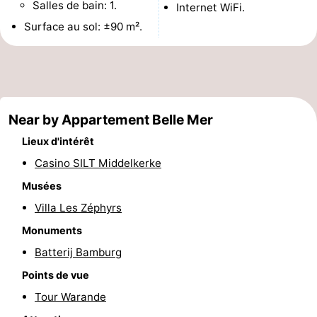
Salles de bain: 1.
Internet WiFi.
Musées
-
Surface au sol: ±90 m².
Monuments
-
Églises
-
Points
Attractions
Near by Appartement Belle Mer
Lieux d'intérêt
de
-
Casino SILT Middelkerke
vue
Fermes
-
Musées
Villa Les Zéphyrs
Terrains
-
Monuments
de
Aires
-
Batterij Bamburg
jeux
de
Bowling
-
Points de vue
Tour Warande
jeux
Parcours
Centres