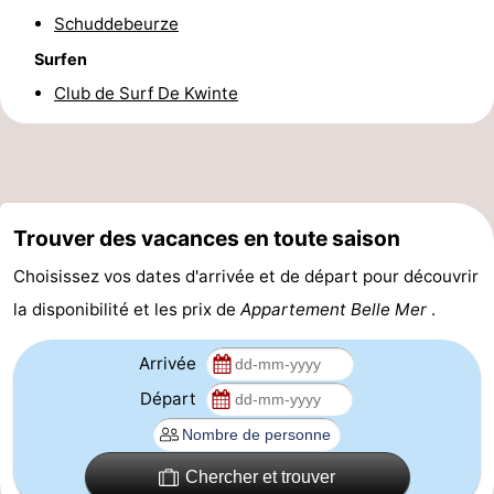
Schuddebeurze
golf
Equitation
Boire
Surfen
et
Événements
Club de Surf De Kwinte
manger
Pratiques
Forum
Route
Trouver des vacances en toute saison
Choisissez vos dates d'arrivée et de départ pour découvrir
-
la disponibilité et les prix de
Appartement Belle Mer
.
Stationnement
-
Arrivée
Tram
Adresses
Départ
du
Médicales
Région
Chercher et trouver
littoral
Flandre-