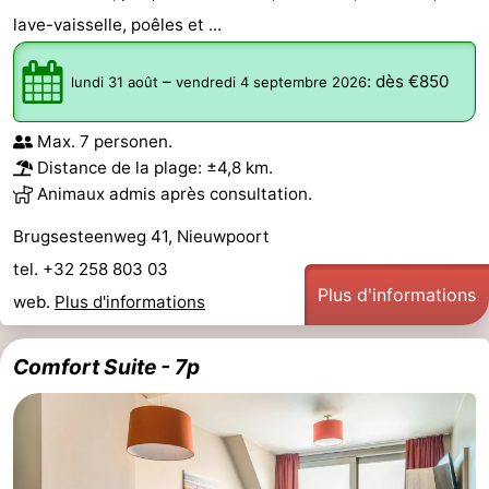
lave-vaisselle, poêles et ...
golf
Equitation
Boire
–
:
dès €850
et
Événements
lundi 31 août
vendredi 4 septembre 2026
manger
Pratiques
Max. 7 personen.
Distance de la plage: ±4,8 km.
Forum
Animaux admis après consultation.
Route
Brugsesteenweg 41, Nieuwpoort
tel. +32 258 803 03
-
Plus d'informations
web.
Plus d'informations
Stationnement
-
Comfort Suite - 7p
Tram
Adresses
du
Médicales
Région
littoral
Flandre-