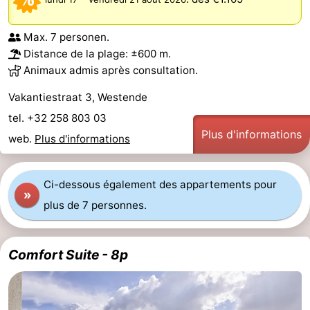
Le
-
Max. 7 personen.
Distance de la plage: ±600 m.
Coq
Bredene
-
Animaux admis après consultation.
Ostende
-
Vakantiestraat 3, Westende
Westende
-
tel. +32 258 803 03
Plus d'informations
web.
Plus d'informations
Nieuport
-
Oostduinkerke
-
Ci-dessous également des appartements pour
»
plus de 7 personnes.
Koksijde
-
La
-
Comfort Suite - 8p
Panne
Nature
Météo
Westhoek
Contact