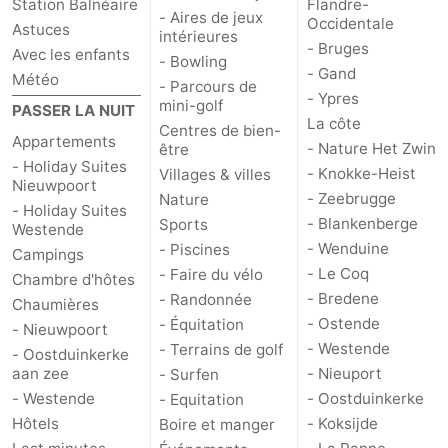
Station Balnéaire
Flandre-
- Aires de jeux
Occidentale
Astuces
intérieures
- Bruges
Avec les enfants
- Bowling
- Gand
Météo
- Parcours de
- Ypres
mini-golf
PASSER LA NUIT
La côte
Centres de bien-
Appartements
- Nature Het Zwin
être
- Holiday Suites
- Knokke-Heist
Villages & villes
Nieuwpoort
- Zeebrugge
Nature
- Holiday Suites
- Blankenberge
Sports
Westende
- Wenduine
- Piscines
Campings
- Le Coq
- Faire du vélo
Chambre d'hôtes
- Bredene
- Randonnée
Chaumières
- Ostende
- Équitation
- Nieuwpoort
- Westende
- Terrains de golf
- Oostduinkerke
aan zee
- Nieuport
- Surfen
- Westende
- Oostduinkerke
- Equitation
Hôtels
- Koksijde
Boire et manger