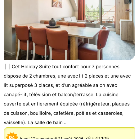
Occidentale
-
Bruges
-
Gand
-
Ypres
La
côte
-
| | Cet Holiday Suite tout confort pour 7 personnes
dispose de 2 chambres, une avec lit 2 places et une avec
Nature
-
lit superposé 3 places, et d'un agréable salon avec
Het
Knokke-
-
canapé-lit, télévision et balcon/terrasse. La cuisine
ouverte est entièrement équipée (réfrigérateur, plaques
Zwin
Heist
Zeebrugge
-
de cuisson, bouilloire, cafetière, poêles et casseroles,
Blankenberge
-
vaisselle). La salle de bain ...
Wenduine
-
–
:
dès €1.105
lundi 17
vendredi 21 août 2026