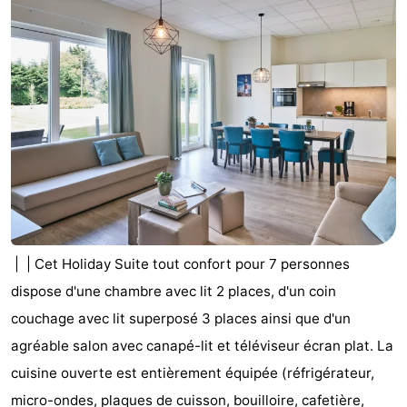
intérieures
de
de
Villages
mini-
bien-
&
Nature
golf
être
villes
Sports
-
Piscines
-
Faire
-
| | Cet Holiday Suite tout confort pour 7 personnes
du
Randonnée
-
dispose d'une chambre avec lit 2 places, d'un coin
vélo
Équitation
-
couchage avec lit superposé 3 places ainsi que d'un
agréable salon avec canapé-lit et téléviseur écran plat. La
Terrains
-
cuisine ouverte est entièrement équipée (réfrigérateur,
de
Surfen
-
micro-ondes, plaques de cuisson, bouilloire, cafetière,