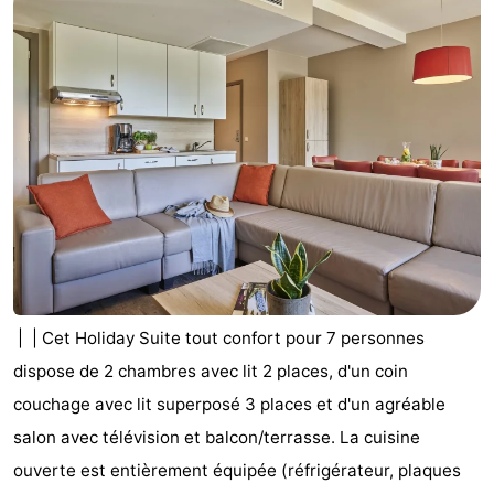
Westende
d'hôtes
Chaumières
-
Nieuwpoort
-
Oostduinkerke
-
aan
Westende
Hôtels
zee
Last
minutes
Plages
| | Cet Holiday Suite tout confort pour 7 personnes
dispose de 2 chambres avec lit 2 places, d'un coin
Voir
couchage avec lit superposé 3 places et d'un agréable
et
Lieux
salon avec télévision et balcon/terrasse. La cuisine
ouverte est entièrement équipée (réfrigérateur, plaques
faire
d'intérêt
-