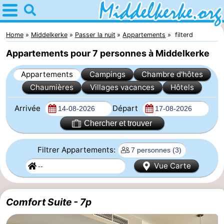
Home
Middelkerke
Home
Middelkerke
Passer la nuit
Appartements
filterd
Appartements pour 7 personnes à Middelkerke
Astuces
Appartements
Campings
Chambre d'hôtes
Avec
Chaumières
Villages vacances
Hôtels
les
Passer
Arrivée
Départ
enfants
la
Appartements
Chercher et trouver
nuit
-
Filtrer Appartements:
Vue Carte
Holiday
-
Suites
Holiday
Campings
Comfort Suite - 7p
Nieuwpoort
Suites
Chambre