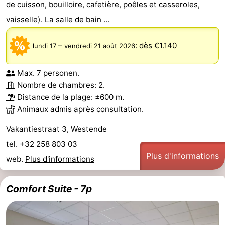
de cuisson, bouilloire, cafetière, poêles et casseroles,
Musées
-
vaisselle). La salle de bain ...
Monuments
-
–
:
dès €1.140
lundi 17
vendredi 21 août 2026
Églises
-
Max. 7 personen.
Points
Attractions
Nombre de chambres: 2.
Distance de la plage: ±600 m.
de
-
Animaux admis après consultation.
vue
Fermes
-
Vakantiestraat 3, Westende
tel. +32 258 803 03
Terrains
-
Plus d'informations
web.
Plus d'informations
de
Aires
-
Comfort Suite - 7p
jeux
de
Bowling
-
jeux
Parcours
Centres