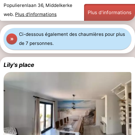
Populierenlaan 36, Middelkerke
Musées
-
Plus d'informations
web.
Plus d'informations
Monuments
-
Ci-dessous également des chaumières pour plus
Églises
-
»
de 7 personnes.
Points
Attractions
de
-
Lily's place
vue
Fermes
-
Terrains
-
de
Aires
-
jeux
de
Bowling
-
jeux
Parcours
Centres