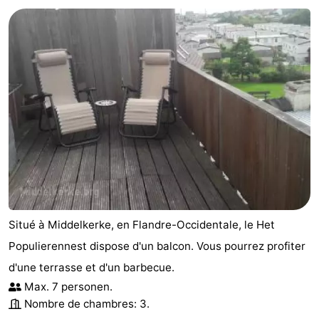
Westende
d'hôtes
Chaumières
-
Nieuwpoort
-
Oostduinkerke
-
aan
Westende
Hôtels
zee
Last
minutes
Plages
Situé à Middelkerke, en Flandre-Occidentale, le Het
Voir
Populierennest dispose d'un balcon. Vous pourrez profiter
d'une terrasse et d'un barbecue.
et
Lieux
Max. 7 personen.
Nombre de chambres: 3.
faire
d'intérêt
-