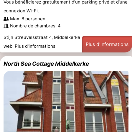
Vous bénéficierez gratuitement d'un parking privé et d'une
Occidentale
-
connexion Wi-Fi.
Max. 8 personen.
Bruges
-
Nombre de chambres: 4.
Gand
-
Stijn Streuvelsstraat 4, Middelkerke
Plus d'informations
web.
Plus d'informations
Ypres
La
côte
-
North Sea Cottage Middelkerke
Nature
-
Het
Knokke-
-
Zwin
Heist
Zeebrugge
-
Blankenberge
-
Wenduine
-