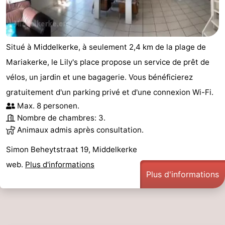
intérieures
de
de
Villages
mini-
bien-
&
Nature
Situé à Middelkerke, à seulement 2,4 km de la plage de
golf
être
villes
Sports
Mariakerke, le Lily's place propose un service de prêt de
vélos, un jardin et une bagagerie. Vous bénéficierez
-
gratuitement d'un parking privé et d'une connexion Wi-Fi.
Piscines
-
Max. 8 personen.
Nombre de chambres: 3.
Faire
-
Animaux admis après consultation.
Simon Beheytstraat 19, Middelkerke
du
Randonnée
-
web.
Plus d'informations
vélo
Équitation
-
Plus d'informations
Terrains
-
de
Surfen
-