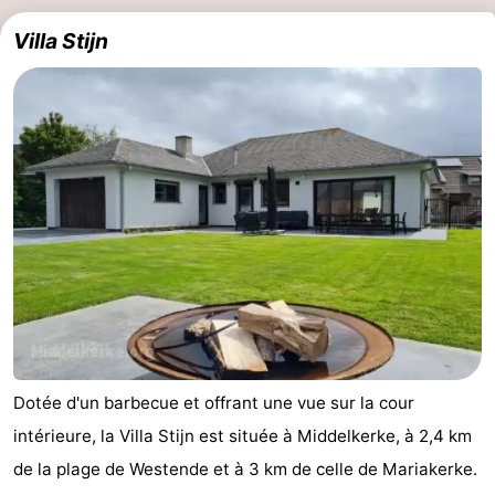
golf
Equitation
Boire
Villa Stijn
et
Événements
manger
Pratiques
Forum
Route
-
Stationnement
-
Tram
Adresses
Dotée d'un barbecue et offrant une vue sur la cour
du
Médicales
Région
intérieure, la Villa Stijn est située à Middelkerke, à 2,4 km
de la plage de Westende et à 3 km de celle de Mariakerke.
littoral
Flandre-