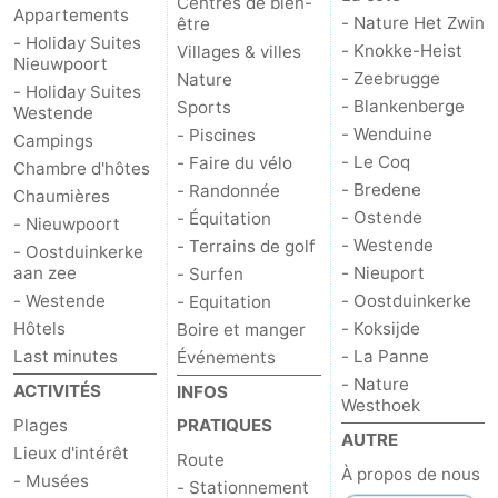
Centres de bien-
Appartements
- Nature Het Zwin
être
- Holiday Suites
- Knokke-Heist
Villages & villes
Nieuwpoort
- Zeebrugge
Nature
- Holiday Suites
- Blankenberge
Sports
Westende
- Wenduine
- Piscines
Campings
- Le Coq
- Faire du vélo
Chambre d'hôtes
- Bredene
- Randonnée
Chaumières
- Ostende
- Équitation
- Nieuwpoort
- Westende
- Terrains de golf
- Oostduinkerke
aan zee
- Nieuport
- Surfen
- Westende
- Oostduinkerke
- Equitation
Hôtels
- Koksijde
Boire et manger
Last minutes
- La Panne
Événements
- Nature
ACTIVITÉS
INFOS
Westhoek
Plages
PRATIQUES
AUTRE
Lieux d'intérêt
Route
À propos de nous
- Musées
- Stationnement