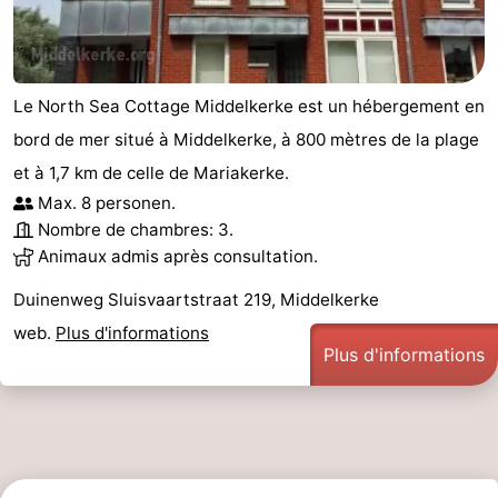
Le
-
Coq
Bredene
-
Le North Sea Cottage Middelkerke est un hébergement en
Ostende
-
bord de mer situé à Middelkerke, à 800 mètres de la plage
et à 1,7 km de celle de Mariakerke.
Westende
-
Max. 8 personen.
Nombre de chambres: 3.
Nieuport
-
Animaux admis après consultation.
Oostduinkerke
-
Duinenweg Sluisvaartstraat 219, Middelkerke
web.
Plus d'informations
Koksijde
-
Plus d'informations
La
-
Panne
Nature
Météo
Westhoek
Contact