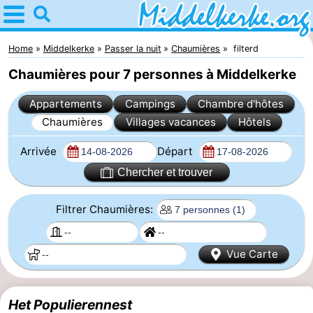
Home
Middelkerke
Home
Middelkerke
Passer la nuit
Chaumières
filterd
Chaumières pour 7 personnes à Middelkerke
Astuces
Appartements
Campings
Chambre d'hôtes
Avec
Chaumières
Villages vacances
Hôtels
les
Passer
Arrivée
Départ
enfants
la
Appartements
Chercher et trouver
nuit
-
Filtrer Chaumières:
Holiday
-
Vue Carte
Suites
Holiday
Campings
Nieuwpoort
Suites
Chambre
Het Populierennest