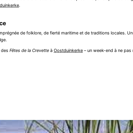
duinkerke
.
nce
mprégnée de folklore, de fierté maritime et de traditions locales. U
lge.
e des
Fêtes de la Crevette
à
Oostduinkerke
– un week-end à ne pas 