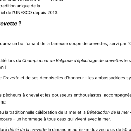
radition unique de la
riel de l’UNESCO depuis 2013.
revette
?
ourez un bol fumant de la fameuse soupe de crevettes, servi par l’
dité lors du
Championnat de Belgique d’épluchage de crevettes
le 
on !
e Crevette
et de ses demoiselles d’honneur – les ambassadrices s
 pêcheurs à cheval et les pousseurs enthousiastes, accompagnés 
age
.
 la traditionnelle célébration de la mer et la
Bénédiction de la mer
secours – un hommage à tous ceux qui vivent avec la mer.
oloré
défilé de la crevette
le dimanche après-midi, avec plus de 50 g