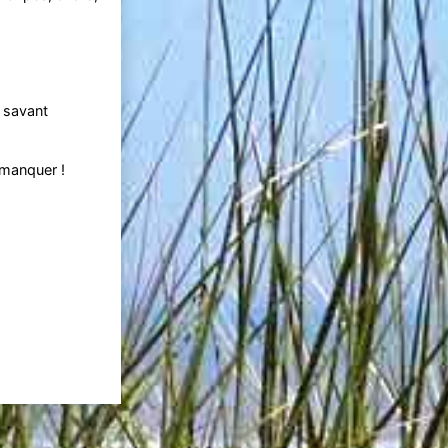
n savant
manquer !