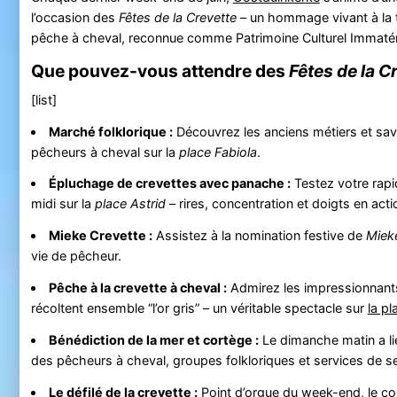
l’occasion des
Fêtes de la Crevette
– un hommage vivant à la t
pêche à cheval, reconnue comme Patrimoine Culturel Immaté
Que pouvez-vous attendre des
Fêtes de la C
[list]
Marché folklorique :
Découvrez les anciens métiers et sav
pêcheurs à cheval sur la
place Fabiola
.
Épluchage de crevettes avec panache :
Testez votre rapi
midi sur la
place Astrid
– rires, concentration et doigts en acti
Mieke Crevette :
Assistez à la nomination festive de
Miek
vie de pêcheur.
Pêche à la crevette à cheval :
Admirez les impressionnants
récoltent ensemble “l’or gris” – un véritable spectacle sur
la pl
Bénédiction de la mer et cortège :
Le dimanche matin a lieu
des pêcheurs à cheval, groupes folkloriques et services de 
Le défilé de la crevette :
Point d’orgue du week-end, le c