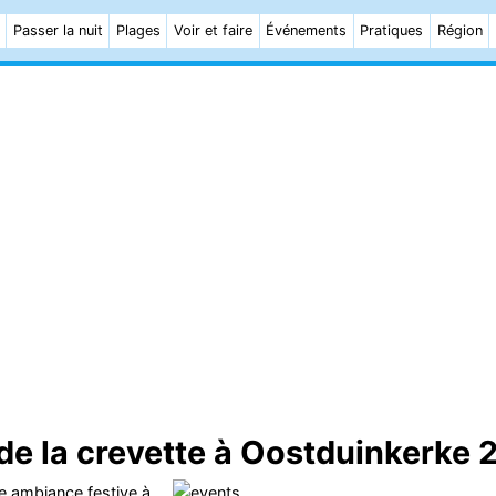
Passer la nuit
Plages
Voir et faire
Événements
Pratiques
Région
é de la crevette à Oostduinkerke
e ambiance festive à