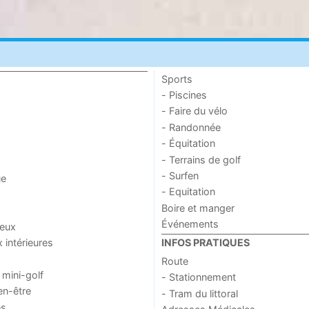
Sports
- Piscines
- Faire du vélo
- Randonnée
- Équitation
- Terrains de golf
- Surfen
ue
- Equitation
Boire et manger
Événements
jeux
x intérieures
INFOS PRATIQUES
Route
 mini-golf
- Stationnement
en-être
- Tram du littoral
es