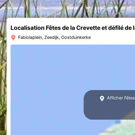
Localisation Fêtes de la Crevette et défilé de
Fabiolaplein, Zeedijk, Oostduinkerke
Afficher Fêtes 