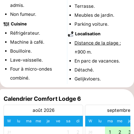
admis.
Terrasse.
golf
Equitation
Boire
Non fumeur.
Meubles de jardin.
et
Événements
Cuisine
Parking voiture.
Réfrigérateur.
Localisation
manger
Pratiques
Machine à café.
Distance de la plage :
Forum
Bouilloire.
±900 m.
Lave-vaisselle.
En parc de vacances.
Route
Four à micro-ondes
Détaché.
-
combiné.
Gelijkvloers.
Stationnement
-
Calendrier Comfort Lodge 6
Tram
Adresses
août 2026
septembre 
du
Médicales
Région
W
lu
ma
me
je
ve
sa
di
W
lu
ma
me
je
littoral
Flandre-
1
2
1
2
3
31
36