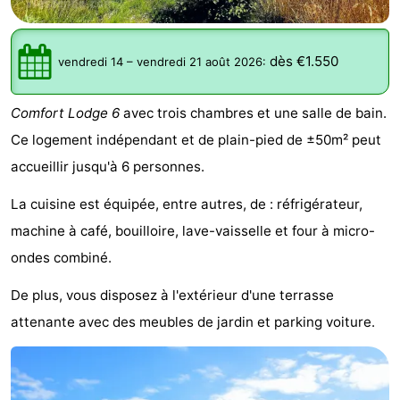
Westende
d'hôtes
Chaumières
dès €1.550
-
vendredi 14
–
vendredi 21 août 2026
:
Nieuwpoort
-
Comfort Lodge 6
avec trois chambres et une salle de bain.
Ce logement indépendant et de plain-pied de ±50m² peut
Oostduinkerke
-
accueillir jusqu'à 6 personnes.
aan
Westende
Hôtels
La cuisine est équipée, entre autres, de : réfrigérateur,
zee
Last
machine à café, bouilloire, lave-vaisselle et four à micro-
ondes combiné.
minutes
Plages
De plus, vous disposez à l'extérieur d'une terrasse
Voir
attenante avec des meubles de jardin et parking voiture.
et
Lieux
faire
d'intérêt
-