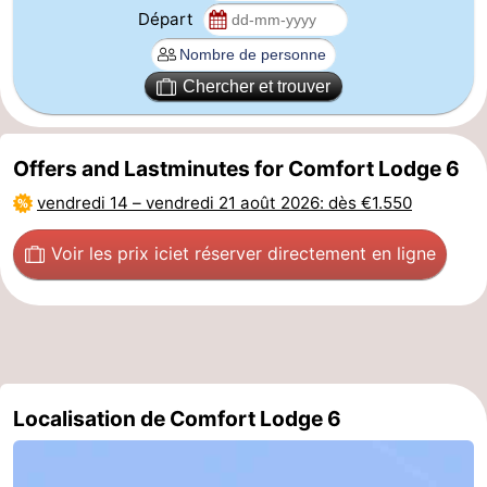
Départ
Le
-
Coq
Bredene
-
Chercher et trouver
Ostende
-
Offers and Lastminutes for Comfort Lodge 6
Westende
-
vendredi 14
–
vendredi 21 août 2026
: dès €1.550
Nieuport
-
Voir les prix ici
et réserver directement en ligne
Oostduinkerke
-
Koksijde
-
La
-
Localisation de Comfort Lodge 6
Panne
Nature
Météo
Westhoek
Contact