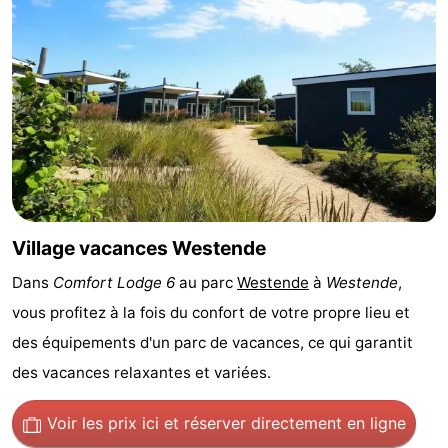
Musées
-
Monuments
-
Églises
-
Points
Attractions
de
-
Village vacances Westende
vue
Fermes
-
Dans
Comfort Lodge 6
au parc
Westende
à
Westende
,
Terrains
-
vous profitez à la fois du confort de votre propre lieu et
de
Aires
-
des équipements d'un parc de vacances, ce qui garantit
des vacances relaxantes et variées.
jeux
de
Bowling
-
Voir les prix ici
et réserver directement en ligne
jeux
Parcours
Centres