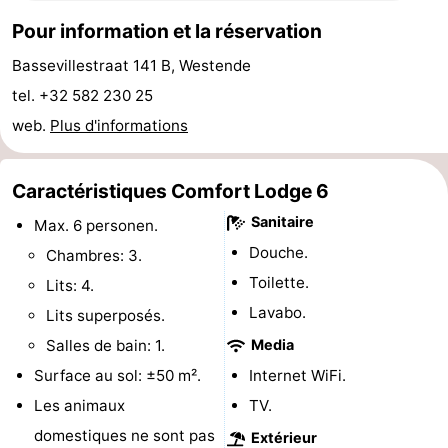
Pour information et la réservation
intérieures
de
de
Villages
Bassevillestraat 141 B, Westende
mini-
bien-
&
Nature
tel. +32 582 230 25
golf
être
villes
Sports
web.
Plus d'informations
-
Caractéristiques Comfort Lodge 6
Piscines
-
Sanitaire
Max. 6 personen.
Douche.
Faire
-
Chambres: 3.
Toilette.
Lits: 4.
du
Randonnée
-
Lavabo.
Lits superposés.
vélo
Équitation
-
Salles de bain: 1.
Media
Surface au sol: ±50 m².
Internet WiFi.
Terrains
-
Les animaux
TV.
de
Surfen
-
domestiques ne sont pas
Extérieur