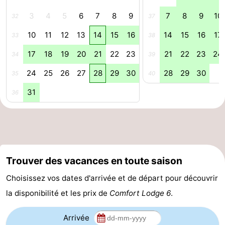
3
4
5
6
7
8
9
7
8
9
10
Occidentale
-
32
37
10
11
12
13
14
15
16
14
15
16
17
33
38
Bruges
-
17
18
19
20
21
22
23
21
22
23
24
34
39
Gand
-
24
25
26
27
28
29
30
28
29
30
35
40
Ypres
La
31
36
côte
-
Nature
-
Het
Knokke-
-
Trouver des vacances en toute saison
Zwin
Heist
Zeebrugge
-
Choisissez vos dates d'arrivée et de départ pour découvrir
la disponibilité et les prix de
Comfort Lodge 6
.
Blankenberge
-
Arrivée
Wenduine
-