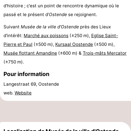
d'histoire ; c'est un point de rencontre dynamique où le
intérieures
de
de
Villages
passé et le présent d'
Ostende
se rejoignent.
mini-
bien-
&
Nature
Suivant
Musée de la ville d'Ostende
près des Lieux
golf
être
villes
Sports
d'intérêt:
Marché aux poissons
(±250 m),
Eglise Saint-
Pierre et Paul
(±500 m),
Kursaal Oostende
(±500 m),
-
Musée flottant Amandine
(±600 m) &
Trois-mâts Mercator
Piscines
-
(±750 m).
Pour information
Faire
-
Langestraat 69, Oostende
du
Randonnée
-
web.
Website
vélo
Équitation
-
Terrains
-
de
Surfen
-