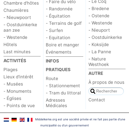
- Le Coq
- Faire du vélo
Chambre d'hôtes
- Bredene
- Randonnée
Chaumières
- Ostende
- Équitation
- Nieuwpoort
- Westende
- Terrains de golf
- Oostduinkerke
aan zee
- Nieuport
- Surfen
- Westende
- Oostduinkerke
- Equitation
Hôtels
- Koksijde
Boire et manger
Last minutes
- La Panne
Événements
- Nature
ACTIVITÉS
INFOS
Westhoek
Plages
PRATIQUES
AUTRE
Lieux d'intérêt
Route
À propos de nous
- Musées
- Stationnement
- Monuments
- Tram du littoral
- Églises
Contact
Adresses
- Points de vue
Médicales
Middelkerke.org est une société privée et ne fait pas partie d'une
municipalité ou d'un gouvernement