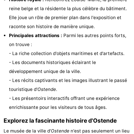
Musées
-
reine belge et la résidente la plus célèbre du bâtiment.
Elle joue un rôle de premier plan dans l'exposition et
Monuments
-
raconte son histoire de manière unique.
Églises
-
Principales attractions :
Parmi les autres points forts,
on trouve :
Points
Attractions
- La riche collection d'objets maritimes et d'artefacts.
de
-
- Les documents historiques éclairant le
développement unique de la ville.
vue
Fermes
-
- Les récits captivants et les images illustrant le passé
Terrains
-
touristique d'
Ostende
.
- Les présentoirs interactifs offrant une expérience
de
Aires
-
enrichissante pour les visiteurs de tous âges.
jeux
de
Bowling
-
Explorez la fascinante histoire d'Ostende
jeux
Parcours
Centres
Le musée de la ville d'
Ostende
n'est pas seulement un lieu