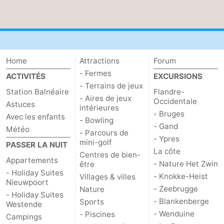
Le
-
Coq
Bredene
-
Home
Attractions
Forum
Ostende
-
- Fermes
ACTIVITÉS
EXCURSIONS
Westende
-
- Terrains de jeux
Station Balnéaire
Flandre-
- Aires de jeux
Occidentale
Astuces
Nieuport
-
intérieures
- Bruges
Avec les enfants
- Bowling
- Gand
Météo
Oostduinkerke
-
- Parcours de
- Ypres
mini-golf
PASSER LA NUIT
La côte
Koksijde
-
Centres de bien-
Appartements
- Nature Het Zwin
être
- Holiday Suites
La
-
- Knokke-Heist
Villages & villes
Nieuwpoort
- Zeebrugge
Nature
- Holiday Suites
Panne
Nature
Météo
- Blankenberge
Sports
Westende
- Wenduine
- Piscines
Campings
Westhoek
Contact