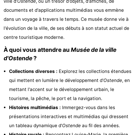
ville d'
Ostende
, où un trésor d'objets, d'affiches, de
Westende
d'hôtes
Chaumières
documents et d'applications multimédias vous emmène
dans un voyage à travers le temps. Ce musée donne vie à
-
l'évolution de la ville, de ses débuts à son statut actuel de
Nieuwpoort
-
centre touristique moderne.
Oostduinkerke
-
À quoi vous attendre au
Musée de la ville
d'Ostende
?
aan
Westende
Hôtels
Collections diverses :
Explorez les collections étendues
zee
Last
qui mettent en lumière le développement d'
Ostende
, en
minutes
Plages
mettant l'accent sur le développement urbain, le
tourisme, la pêche, le port et la navigation.
Voir
Histoires multimédias :
Immergez-vous dans les
et
Lieux
présentations interactives et multimédias qui dressent
un tableau dynamique d'
Ostende
au fil des années.
faire
d'intérêt
-
Histoire royale :
Rencontrez Louise-Marie, la première