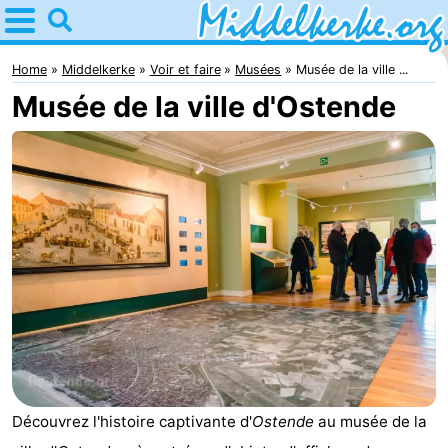
Home
Middelkerke
Home
Middelkerke
Voir et faire
Musées
Musée de la ville ...
Musée de la ville d'Ostende
Astuces
Avec
les
Passer
enfants
la
Appartements
nuit
-
Holiday
-
Suites
Holiday
Campings
Découvrez l'histoire captivante d'
Ostende
au musée de la
Nieuwpoort
Suites
Chambre