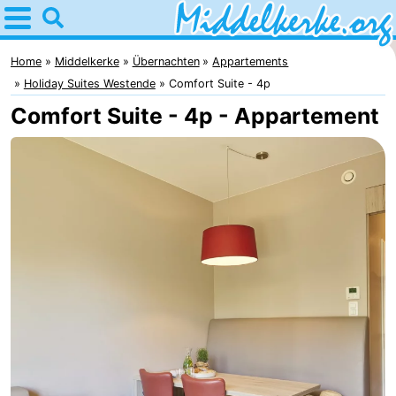
Home
Middelkerke
Home
Middelkerke
Übernachten
Appartements
Holiday Suites Westende
Comfort Suite - 4p
Tipps
Comfort Suite - 4p - Appartement
Für
kindern
Übernachten
Appartements
-
Holiday
-
Suites
Holiday
Campingplätze
Nieuwpoort
Suites
Ferienhäuser