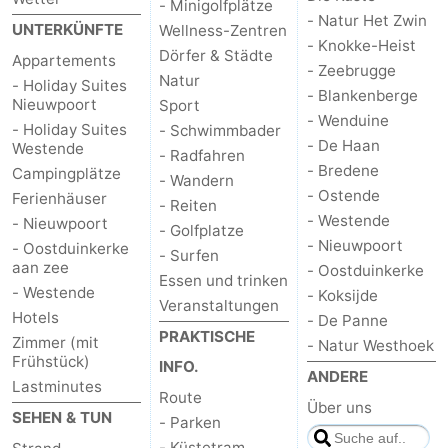
- Minigolfplätze
- Natur Het Zwin
UNTERKÜNFTE
Wellness-Zentren
- Knokke-Heist
Dörfer & Städte
Appartements
- Zeebrugge
Natur
- Holiday Suites
- Blankenberge
Nieuwpoort
Sport
- Wenduine
- Holiday Suites
- Schwimmbader
- De Haan
Westende
- Radfahren
- Bredene
Campingplätze
- Wandern
- Ostende
Ferienhäuser
- Reiten
- Westende
- Nieuwpoort
- Golfplatze
- Nieuwpoort
- Oostduinkerke
- Surfen
aan zee
- Oostduinkerke
Essen und trinken
- Westende
- Koksijde
Veranstaltungen
Hotels
- De Panne
PRAKTISCHE
Zimmer (mit
- Natur Westhoek
Frühstück)
INFO.
ANDERE
Lastminutes
Route
Über uns
SEHEN & TUN
- Parken
- Küstetram