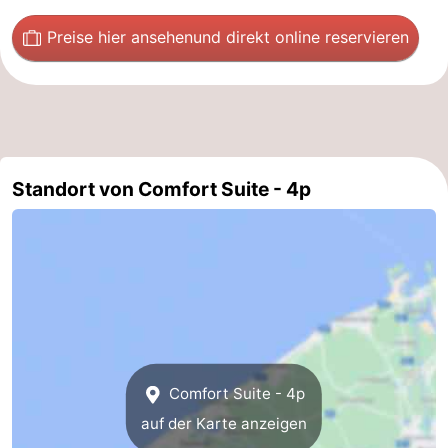
Gent
-
Preise hier ansehen
und direkt online reservieren
Ypern
Die
Küste
-
Natur
-
Standort von Comfort Suite - 4p
Het
Knokke-
-
Zwin
Heist
Zeebrugge
-
Blankenberge
-
Wenduine
-
De
-
Comfort Suite - 4p
auf der Karte anzeigen
Haan
Bredene
-