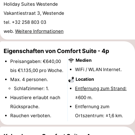
Holiday Suites Westende
Denkmäler
-
Vakantiestraat 3, Westende
Kirchen
-
tel. +32 258 803 03
web.
Weitere Informationen
Aussichtspunkte
Attraktionen
-
Eigenschaften von Comfort Suite - 4p
Medien
Preisangaben: €640,00
Bauernhöfe
-
WiFi / WLAN Internet.
bis €1.135,00 pro Woche.
Spielplätze
-
Max. 4 personen.
Location
Schlafzimmer: 1.
Entfernung zum Strand:
Indoor-
-
Haustiere erlaubt nach
±600 m.
Spielplätze
Bowling
-
Rücksprache.
Entfernung zum
Rauchen verboten.
Ortszentrum: ±1,6 km.
Minigolfplätze
Wellness-
Zentren
Dörfer