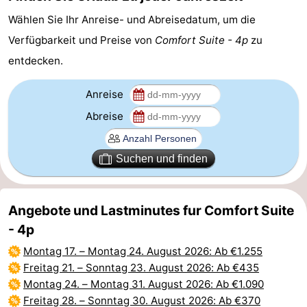
Wählen Sie Ihr Anreise- und Abreisedatum, um die
trinken
Praktisch
Verfügbarkeit und Preise von
Comfort Suite - 4p
zu
Forum
entdecken.
Route
Anreise
-
Abreise
Parken
-
Suchen und finden
Küstetram
Medizin
Adressen
Region
Angebote und Lastminutes fur Comfort Suite
- 4p
Westflandern
Montag 17.
–
Montag 24. August 2026
: Ab €1.255
Freitag 21.
–
Sonntag 23. August 2026
: Ab €435
-
Montag 24.
–
Montag 31. August 2026
: Ab €1.090
Brügge
-
Freitag 28.
–
Sonntag 30. August 2026
: Ab €370