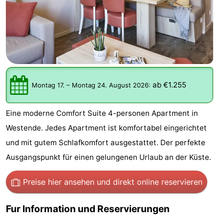
Westende
-
Nieuwpoort
-
Oostduinkerke
-
aan
Westende
Hotels
ab €1.255
Montag 17.
–
Montag 24. August 2026
:
zee
Zimmer
Eine moderne Comfort Suite 4-personen Apartment in
(mit
Lastminutes
Westende. Jedes Apartment ist komfortabel eingerichtet
und mit gutem Schlafkomfort ausgestattet. Der perfekte
Frühstück)
Strand
Ausgangspunkt für einen gelungenen Urlaub an der Küste.
Sehen
Preise hier ansehen
und direkt online reservieren
&
-
Fur Information und Reservierungen
tun
Museen
-