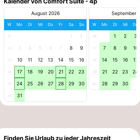
Kalender von Comfort Suite - 4p
&
Natur
August 2026
September 
Städte
Sport
W
Mo
Di
Mi
Do
Fr
Sa
So
W
Mo
Di
Mi
Do
1
2
1
2
3
31
36
-
3
4
5
6
7
8
9
7
8
9
10
32
37
Schwimmbader
-
10
11
12
13
14
15
16
14
15
16
17
33
38
Radfahren
-
17
18
19
20
21
22
23
21
22
23
24
34
39
Wandern
-
24
25
26
27
28
29
30
28
29
30
35
40
Reiten
-
31
36
Golfplatze
-
Surfen
Essen
und
Veranstaltungen
Finden Sie Urlaub zu jeder Jahreszeit