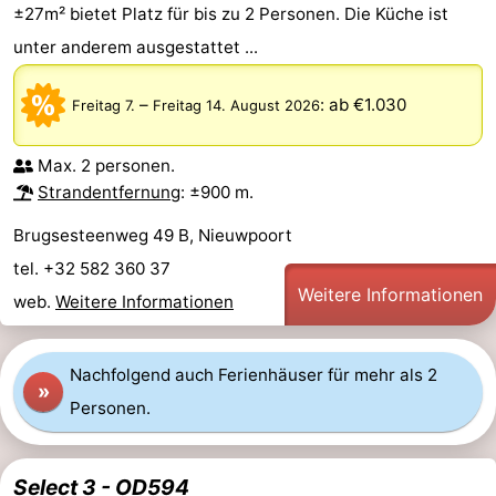
±27m² bietet Platz für bis zu 2 Personen. Die Küche ist
Gent
-
unter anderem ausgestattet ...
Ypern
Die
–
:
ab €1.030
Freitag 7.
Freitag 14. August 2026
Küste
-
Max. 2 personen.
Natur
-
Strandentfernung
: ±900 m.
Brugsesteenweg 49 B, Nieuwpoort
Het
Knokke-
-
tel. +32 582 360 37
Zwin
Heist
Zeebrugge
-
Weitere Informationen
web.
Weitere Informationen
Blankenberge
-
Nachfolgend auch Ferienhäuser für mehr als 2
Wenduine
-
»
Personen.
De
-
Select 3 - OD594
Haan
Bredene
-