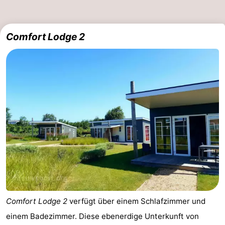
trinken
Praktisch
Comfort Lodge 2
Forum
Route
-
Parken
-
Küstetram
Medizin
Adressen
Region
Westflandern
-
Comfort Lodge 2
verfügt über einem Schlafzimmer und
einem Badezimmer. Diese ebenerdige Unterkunft von
Brügge
-