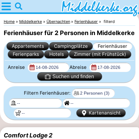
Home
Middelkerke
Home
Middelkerke
Übernachten
Ferienhäuser
filterd
Ferienhäuser für 2 Personen in Middelkerke
Tipps
Appartements
Campingplätze
Ferienhäuser
Für
Ferienparks
Hotels
Zimmer (mit Frühstück)
kindern
Übernachten
Anreise
Abreise
Appartements
Suchen und finden
-
Filtern Ferienhäuser:
Holiday
-
Kartenansicht
Suites
Holiday
Campingplätze
Nieuwpoort
Suites
Ferienhäuser
Comfort Lodge 2