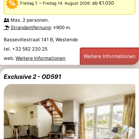
–
:
ab €1.030
Freitag 7.
Freitag 14. August 2026
Denkmäler
-
Max. 2 personen.
Kirchen
-
Strandentfernung
: ±900 m.
Aussichtspunkte
Attraktionen
Bassevillestraat 141 B, Westende
tel. +32 582 230 25
-
Weitere Informationen
web.
Weitere Informationen
Bauernhöfe
-
Exclusive 2 - OD591
Spielplätze
-
Indoor-
-
Spielplätze
Bowling
-
Minigolfplätze
Wellness-
Zentren
Dörfer