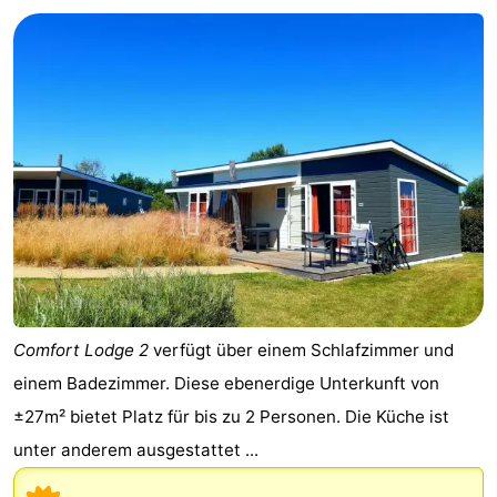
Westende
-
Nieuwpoort
-
Oostduinkerke
-
aan
Westende
Hotels
zee
Zimmer
(mit
Lastminutes
Frühstück)
Strand
Comfort Lodge 2
verfügt über einem Schlafzimmer und
Sehen
einem Badezimmer. Diese ebenerdige Unterkunft von
±27m² bietet Platz für bis zu 2 Personen. Die Küche ist
&
-
unter anderem ausgestattet ...
tun
Museen
-