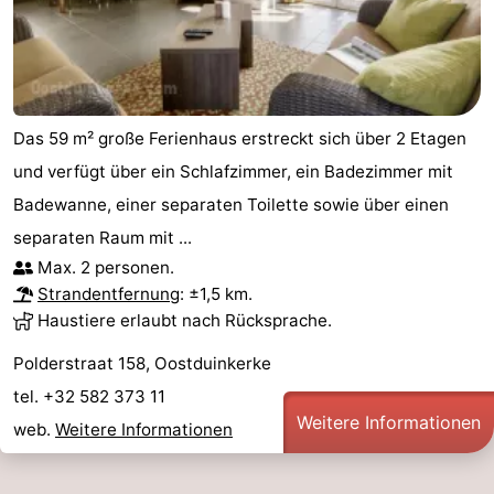
&
Natur
Städte
Sport
-
Das 59 m² große Ferienhaus erstreckt sich über 2 Etagen
und verfügt über ein Schlafzimmer, ein Badezimmer mit
Schwimmbader
-
Badewanne, einer separaten Toilette sowie über einen
Radfahren
-
separaten Raum mit ...
Max. 2 personen.
Wandern
-
Strandentfernung
: ±1,5 km.
Haustiere erlaubt nach Rücksprache.
Reiten
-
Polderstraat 158, Oostduinkerke
Golfplatze
-
tel. +32 582 373 11
Weitere Informationen
Surfen
Essen
web.
Weitere Informationen
und
Veranstaltungen