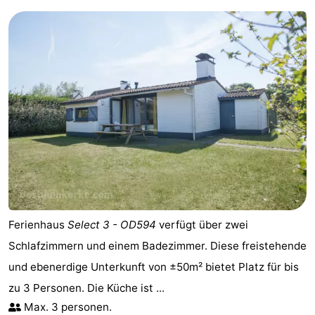
Ostende
-
Westende
-
Nieuwpoort
-
Oostduinkerke
-
Koksijde
-
De
-
Panne
Natur
Wetter
Ferienhaus
Select 3 - OD594
verfügt über zwei
Schlafzimmern und einem Badezimmer. Diese freistehende
Westhoek
Kontakt
und ebenerdige Unterkunft von ±50m² bietet Platz für bis
zu 3 Personen. Die Küche ist ...
Max. 3 personen.