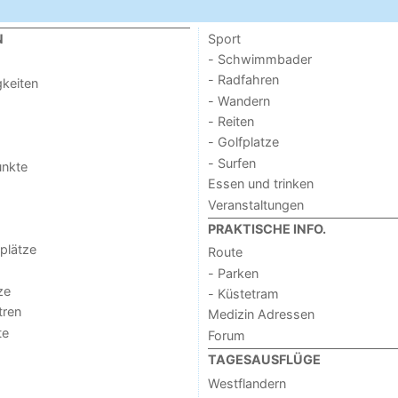
Sport
N
- Schwimmbader
- Radfahren
keiten
- Wandern
- Reiten
- Golfplatze
- Surfen
unkte
Essen und trinken
Veranstaltungen
PRAKTISCHE INFO.
lplätze
Route
- Parken
ze
- Küstetram
tren
Medizin Adressen
te
Forum
TAGESAUSFLÜGE
Westflandern