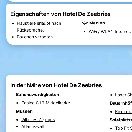
Eigenschaften von Hotel De Zeebries
Medien
Haustiere erlaubt nach
Rücksprache.
WiFi / WLAN Internet.
Rauchen verboten.
In der Nähe von Hotel De Zeebries
Sehenswürdigkeiten
Laser S
Casino SILT Middelkerke
Bauernhö
Museen
Kinderb
Villa Les Zéphyrs
Spielplätz
Atlantikwall
Top Fit S