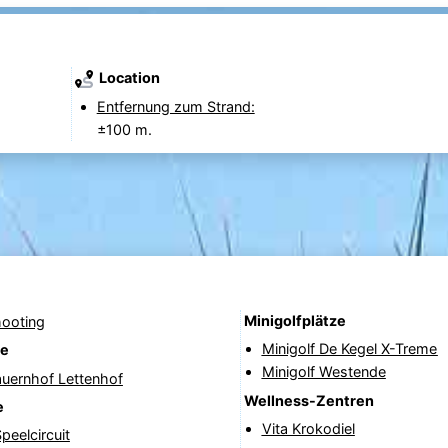
Location
Entfernung zum Strand:
±100 m.
Minigolfplätze
hooting
Minigolf De Kegel X-Treme
fe
Minigolf Westende
auernhof Lettenhof
Wellness-Zentren
e
Vita Krokodiel
peelcircuit