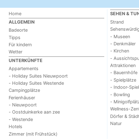
Home
SEHEN & TU
Strand
ALLGEMEIN
Sehenswürdig
Badeorte
- Museen
Tipps
- Denkmäler
Für kindern
- Kirchen
Wetter
- Aussichtsp
UNTERKÜNFTE
Attraktionen
Appartements
- Bauernhöfe
- Holiday Suites Nieuwpoort
- Spielplätze
- Holiday Suites Westende
- Indoor-Spie
Campingplätze
- Bowling
Ferienhäuser
- Minigolfplät
- Nieuwpoort
Wellness-Zen
- Oostduinkerke aan zee
Dörfer & Städ
- Westende
Natur
Hotels
Zimmer (mit Frühstück)