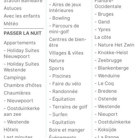
Station Balnéaire
Flandre-
- Aires de jeux
Occidentale
Astuces
intérieures
- Bruges
Avec les enfants
- Bowling
- Gand
Météo
- Parcours de
- Ypres
mini-golf
PASSER LA NUIT
La côte
Centres de bien-
Appartements
- Nature Het Zwin
être
- Holiday Suites
- Knokke-Heist
Villages & villes
Nieuwpoort
- Zeebrugge
Nature
- Holiday Suites
- Blankenberge
Sports
Westende
- Wenduine
- Piscines
Campings
- Le Coq
- Faire du vélo
Chambre d'hôtes
- Bredene
- Randonnée
Chaumières
- Ostende
- Équitation
- Nieuwpoort
- Westende
- Terrains de golf
- Oostduinkerke
aan zee
- Nieuport
- Surfen
- Westende
- Oostduinkerke
- Equitation
Hôtels
- Koksijde
Boire et manger
Last minutes
- La Panne
Événements