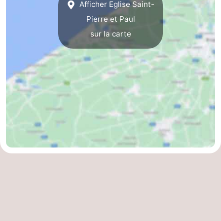
Afficher Eglise Saint-
Le
-
Pierre et Paul
sur la carte
Coq
Bredene
-
Ostende
-
Westende
-
Nieuport
-
Oostduinkerke
-
Koksijde
-
La
-
Panne
Nature
Météo
Westhoek
Contact