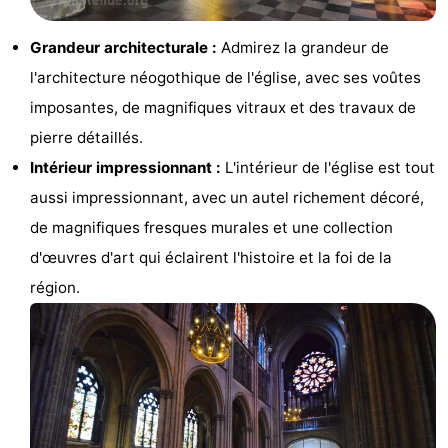
Musées
-
Grandeur architecturale :
Admirez la grandeur de
Monuments
-
l'architecture néogothique de l'église, avec ses voûtes
imposantes, de magnifiques vitraux et des travaux de
Églises
-
pierre détaillés.
Points
Attractions
Intérieur impressionnant :
L'intérieur de l'église est tout
aussi impressionnant, avec un autel richement décoré,
de
-
de magnifiques fresques murales et une collection
vue
Fermes
-
d'œuvres d'art qui éclairent l'histoire et la foi de la
région.
Terrains
-
de
Aires
-
jeux
de
Bowling
-
jeux
Parcours
Centres