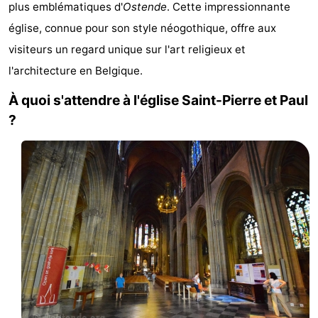
plus emblématiques d'
Ostende
. Cette impressionnante
Westende
d'hôtes
Chaumières
église, connue pour son style néogothique, offre aux
visiteurs un regard unique sur l'art religieux et
-
l'architecture en Belgique.
Nieuwpoort
-
À quoi s'attendre à l'église Saint-Pierre et Paul
Oostduinkerke
-
?
aan
Westende
Hôtels
zee
Last
minutes
Plages
Voir
et
Lieux
faire
d'intérêt
-