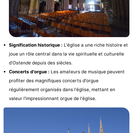
intérieures
de
de
Villages
mini-
bien-
&
Nature
golf
être
villes
Sports
Signification historique :
L'église a une riche histoire et
-
joue un rôle central dans la vie spirituelle et culturelle
Piscines
-
d'
Ostende
depuis des siècles.
Concerts d'orgue :
Les amateurs de musique peuvent
Faire
-
profiter des magnifiques concerts d'orgue
du
Randonnée
-
régulièrement organisés dans l'église, mettant en
valeur l'impressionnant orgue de l'église.
vélo
Équitation
-
Terrains
-
de
Surfen
-