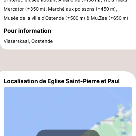
Mercator
(±350 m),
Marché aux poissons
(±450 m),
Occidentale
-
Musée de la ville d'Ostende
(±500 m) &
Mu.Zee
(±650 m).
Bruges
-
Pour information
Gand
-
Visserskaai, Oostende
Ypres
La
côte
-
Nature
-
Localisation de Eglise Saint-Pierre et Paul
Het
Knokke-
-
Zwin
Heist
Zeebrugge
-
Blankenberge
-
Wenduine
-