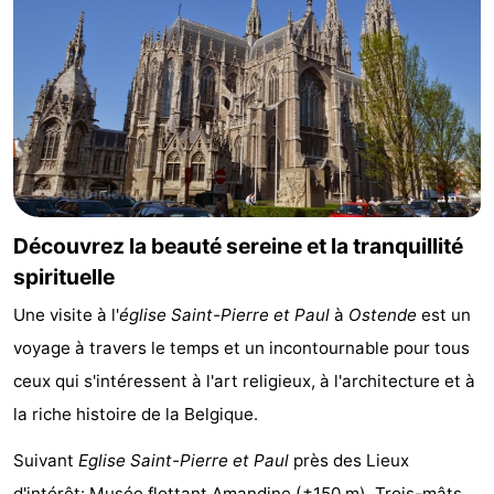
golf
Equitation
Boire
et
Événements
manger
Pratiques
Forum
Route
Découvrez la beauté sereine et la tranquillité
spirituelle
-
Une visite à l'
église Saint-Pierre et Paul
à
Ostende
est un
Stationnement
-
voyage à travers le temps et un incontournable pour tous
ceux qui s'intéressent à l'art religieux, à l'architecture et à
Tram
Adresses
la riche histoire de la Belgique.
du
Médicales
Région
Suivant
Eglise Saint-Pierre et Paul
près des Lieux
littoral
Flandre-
d'intérêt:
Musée flottant Amandine
(±150 m),
Trois-mâts