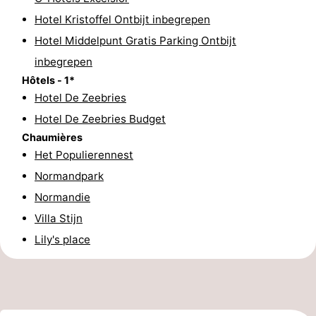
Hotel Kristoffel Ontbijt inbegrepen
golf
Equitation
Boire
Hotel Middelpunt Gratis Parking Ontbijt
et
Événements
inbegrepen
Hôtels - 1*
manger
Pratiques
Hotel De Zeebries
Forum
Hotel De Zeebries Budget
Chaumières
Route
Het Populierennest
Normandpark
-
Normandie
Stationnement
-
Villa Stijn
Lily's place
Tram
Adresses
du
Médicales
Région
littoral
Flandre-