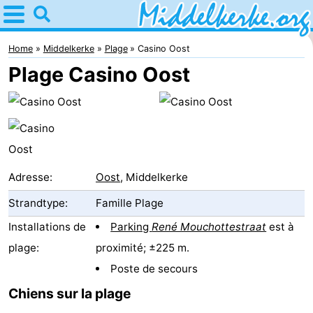
Home
Middelkerke
Home
Middelkerke
Plage
Casino Oost
Plage Casino Oost
Astuces
Avec
les
Passer
enfants
la
Appartements
Adresse:
Oost
, Middelkerke
Strandtype:
Famille Plage
nuit
-
Installations de
Parking
René Mouchottestraat
est à
Holiday
-
plage:
proximité; ±225 m.
Suites
Holiday
Campings
Poste de secours
Chiens sur la plage
Nieuwpoort
Suites
Chambre