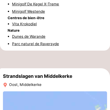
Minigolf De Kegel X-Treme
Le
-
Minigolf Westende
Centres de bien-être
Coq
Bredene
-
Vita Krokodiel
Nature
Ostende
-
Dunes de Warande
Westende
-
Parc naturel de Raversyde
Nieuport
-
Oostduinkerke
-
Koksijde
-
Strandslagen van Middelkerke
Oost, Middelkerke
La
-
Panne
Nature
Météo
Westhoek
Contact