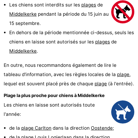
Les chiens sont interdits sur les
plages
de
Westende
d'hôtes
Chaumières
Middelkerke
pendant la période du 15 juin au
-
15 septembre.
En dehors de la période mentionnée ci-dessus, seuls les
Nieuwpoort
-
chiens en laisse sont autorisés sur les
plages
de
Oostduinkerke
-
Middelkerke
.
aan
Westende
Hôtels
En outre, nous recommandons également de lire le
tableau d'information, avec les règles locales de la
plage
,
zee
Last
lequel est souvent placé près de chaque
plage
(à l'entrée).
minutes
Plages
Plage la plus proche pour chiens à Middelkerke
Voir
Les chiens en laisse sont autorisés toute
l'année:
et
Lieux
de la
plage Carlton
dans la direction
Oostende
;
faire
d'intérêt
-
de la
plage Louis Logierlaan
dans la direction