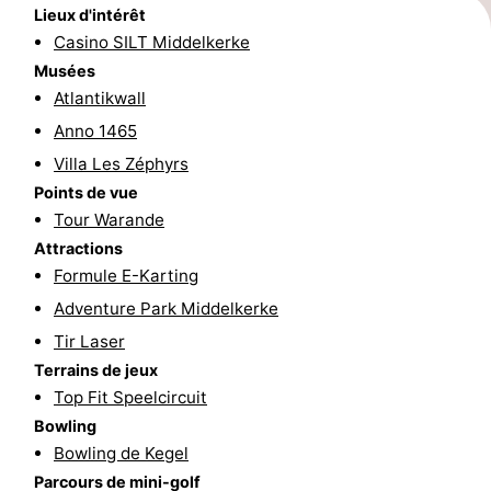
Lieux d'intérêt
Occidentale
-
Casino SILT Middelkerke
Musées
Bruges
-
Atlantikwall
Anno 1465
Gand
-
Villa Les Zéphyrs
Ypres
La
Points de vue
Tour Warande
côte
-
Attractions
Formule E-Karting
Nature
-
Adventure Park Middelkerke
Het
Knokke-
-
Tir Laser
Terrains de jeux
Zwin
Heist
Zeebrugge
-
Top Fit Speelcircuit
Bowling
Blankenberge
-
Bowling de Kegel
Wenduine
-
Parcours de mini-golf