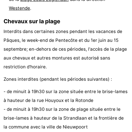
Musées
-
Westende
.
Chevaux sur la plage
Monuments
-
Interdits dans certaines zones pendant les vacances de
Églises
-
Pâques, le week-end de Pentecôte et du 1er juin au 15
Points
Attractions
septembre; en-dehors de ces périodes, l'accès de la plage
aux chevaux et autres montures est autorisé sans
de
-
restriction d'horaire.
vue
Fermes
-
Zones interdites (pendant les périodes suivantes) :
Terrains
-
- de minuit à 19h30 sur la zone située entre le brise-lames
à hauteur de la rue Houyoux et la Rotonde
de
Aires
-
- de minuit à 19h30 sur la zone de plage située entre le
jeux
de
Bowling
-
brise-lames à hauteur de la Strandlaan et la frontière de
la commune avec la ville de Nieuwpoort
jeux
Parcours
Centres