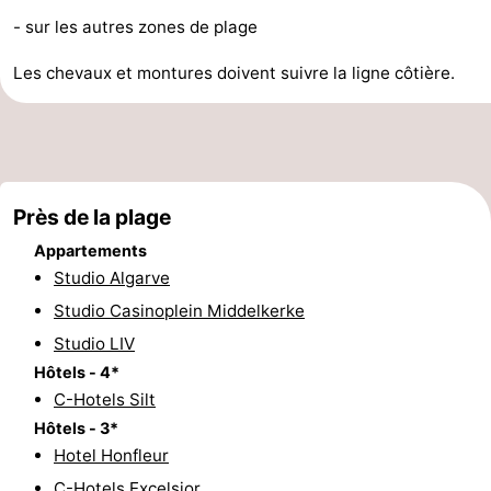
- sur les autres zones de plage
intérieures
de
de
Villages
Les chevaux et montures doivent suivre la ligne côtière.
mini-
bien-
&
Nature
golf
être
villes
Sports
-
Près de la plage
Piscines
-
Appartements
Studio Algarve
Faire
-
Studio Casinoplein Middelkerke
du
Randonnée
-
Studio LIV
Hôtels - 4*
vélo
Équitation
-
C-Hotels Silt
Terrains
-
Hôtels - 3*
Hotel Honfleur
de
Surfen
-
C-Hotels Excelsior