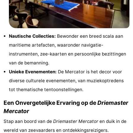
centra
Dorpen
&
Natuur
Steden
Sporten
Nautische Collecties:
Bewonder een breed scala aan
maritieme artefacten, waaronder navigatie-
-
instrumenten, zee-kaarten en persoonlijke bezittingen
Zwembaden
-
van de bemanning.
Unieke Evenementen:
De Mercator is het decor voor
Fietsen
-
diverse culturele evenementen, van muziekoptredens
Wandelen
-
tot thematische tentoonstellingen.
Een Onvergetelijke Ervaring op de
Driemaster
Paardrijden
-
Mercator
Golfbanen
-
Stap aan boord van de
Driemaster Mercator
en duik in de
Surfen
Eten
wereld van zeevaarders en ontdekkingsreizigers.