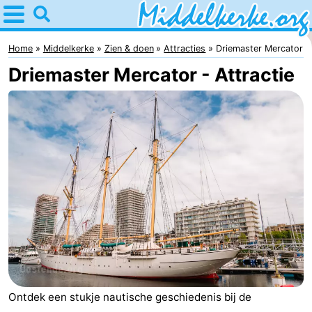
Home
Middelkerke
Home
Middelkerke
Zien & doen
Attracties
Driemaster Mercator
Driemaster Mercator - Attractie
Tips
Voor
kinderen
Overnachten
Appartementen
-
Holiday
-
Suites
Holiday
Bed
Ontdek een stukje nautische geschiedenis bij de
Nieuwpoort
Suites
(&
Campings