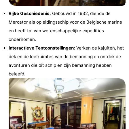
Musea
-
Rijke Geschiedenis:
Gebouwd in 1932, diende de
Monumenten
-
Mercator als opleidingsschip voor de Belgische marine
en heeft tal van wetenschappelijke expedities
Kerken
-
ondernomen.
Uitkijkpunten
Attracties
Interactieve Tentoonstellingen:
Verken de kajuiten, het
dek en de leefruimtes van de bemanning en ontdek de
-
avonturen die dit schip en zijn bemanning hebben
Boerderijen
-
beleefd.
Speeltuinen
-
Binnenspeeltuinen
-
Bowlen
-
Minigolfbanen
Wellness