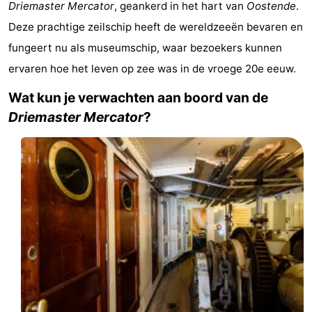
Driemaster Mercator
, geankerd in het hart van
Oostende
.
Westende
breakfasts)
Hotels
Deze prachtige zeilschip heeft de wereldzeeën bevaren en
fungeert nu als museumschip, waar bezoekers kunnen
Vakantiehuizen
ervaren hoe het leven op zee was in de vroege 20e eeuw.
-
Wat kun je verwachten aan boord van de
Nieuwpoort
-
Driemaster Mercator
?
Oostduinkerke
-
aan
Westende
Last
zee
minutes
Strand
Zien
&
Bezienswaardigheden
doen
-