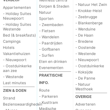
Wellness centra
- Natuur Het Zwin
Dorpen & Steden
Appartementen
- Knokke-Heist
Natuur
- Holiday Suites
- Zeebrugge
Nieuwpoort
Sporten
- Blankenberge
- Holiday Suites
- Zwembaden
Westende
- Wenduine
- Fietsen
Bed (& breakfasts)
- De Haan
- Wandelen
Campings
- Bredene
- Paardrijden
Hotels
- Oostende
- Golfbanen
Vakantiehuizen
- Westende
- Surfen
- Nieuwpoort
- Nieuwpoort
Eten en drinken
- Oostduinkerke
- Oostduinkerke
Evenementen
aan zee
- Koksijde
PRAKTISCHE
- Westende
- De Panne
INFO.
Last minutes
- Natuur
Westhoek
Route
ZIEN & DOEN
- Parkeren
OVERIGE
Strand
- Kusttram
Bezienswaardigheden
Adverteren
Medische