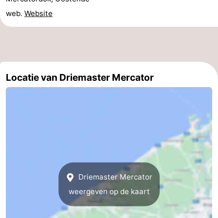
web.
Website
Wenduine
-
De
-
Haan
Bredene
-
Locatie van Driemaster Mercator
Oostende
-
Westende
-
Nieuwpoort
-
Oostduinkerke
-
Koksijde
-
Driemaster Mercator
weergeven op de kaart
De
-
Panne
Natuur
Weer