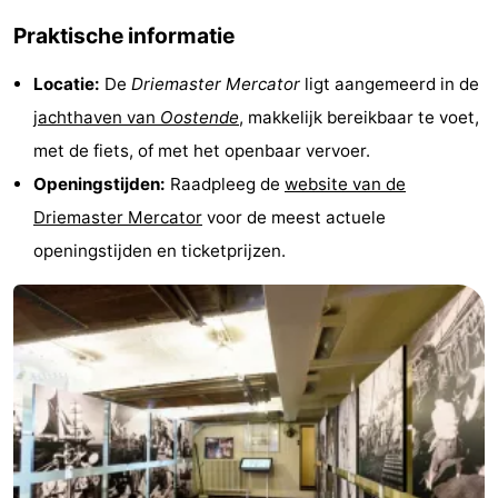
Praktische informatie
en
Evenementen
Locatie:
De
Driemaster Mercator
ligt aangemeerd in de
drinken
Praktisch
jachthaven van
Oostende
, makkelijk bereikbaar te voet,
Forum
met de fiets, of met het openbaar vervoer.
Openingstijden:
Raadpleeg de
website van de
Route
Driemaster Mercator
voor de meest actuele
-
openingstijden en ticketprijzen.
Parkeren
-
Kusttram
Reisboekenwinkel
Nieuws
Medische
adressen
Regio