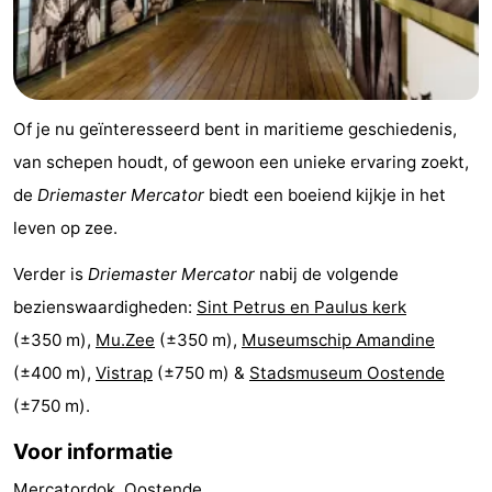
West-
Vlaanderen
-
Of je nu geïnteresseerd bent in maritieme geschiedenis,
Brugge
-
van schepen houdt, of gewoon een unieke ervaring zoekt,
Gent
-
de
Driemaster Mercator
biedt een boeiend kijkje in het
leven op zee.
Ieper
De
Verder is
Driemaster Mercator
nabij de volgende
Kust
-
bezienswaardigheden:
Sint Petrus en Paulus kerk
Natuur
-
(±350 m),
Mu.Zee
(±350 m),
Museumschip Amandine
(±400 m),
Vistrap
(±750 m) &
Stadsmuseum Oostende
Het
Knokke-
-
(±750 m).
Zwin
Heist
Zeebrugge
-
Voor informatie
Blankenberge
-
Mercatordok, Oostende