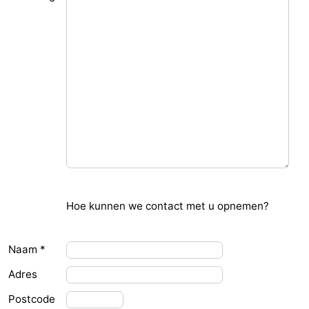
Westende
breakfasts)
Hotels
Vakantiehuizen
-
Nieuwpoort
-
Oostduinkerke
-
aan
Westende
Last
zee
minutes
Strand
Hoe kunnen we contact met u opnemen?
Zien
Naam *
&
Bezienswaardigheden
Adres
doen
-
Postcode