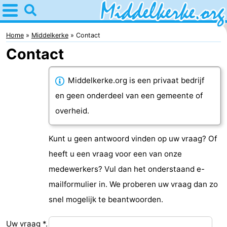
Home
Middelkerke
Home
Middelkerke
Contact
Contact
Tips
Voor
Middelkerke.org is een privaat bedrijf
en geen onderdeel van een gemeente of
kinderen
Overnachten
overheid.
Appartementen
Kunt u geen antwoord vinden op uw vraag? Of
-
heeft u een vraag voor een van onze
medewerkers? Vul dan het onderstaand e-
Holiday
-
mailformulier in. We proberen uw vraag dan zo
Suites
Holiday
Bed
snel mogelijk te beantwoorden.
Nieuwpoort
Suites
(&
Campings
Uw vraag *.