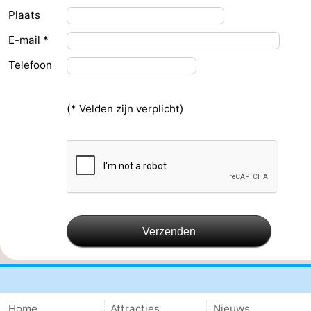
Plaats
Musea
-
E-mail *
Monumenten
-
Telefoon
Kerken
-
(* Velden zijn verplicht)
Uitkijkpunten
Attracties
-
Boerderijen
-
Speeltuinen
-
Verzenden
Binnenspeeltuinen
-
Bowlen
-
Minigolfbanen
Wellness
Home
Attracties
Nieuws