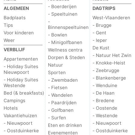
- Boerderijen
ALGEMEEN
DAGTRIPS
centra
Dorpen
- Speeltuinen
Badplaats
West-Vlaanderen
-
&
Natuur
Tips
- Brugge
Binnenspeeltuinen
Voor kinderen
- Gent
- Bowlen
Steden
Sporten
Weer
- Ieper
- Minigolfbanen
De Kust
-
VERBLIJF
Wellness centra
- Natuur Het Zwin
Dorpen & Steden
Appartementen
Zwembaden
-
- Knokke-Heist
Natuur
- Holiday Suites
- Zeebrugge
Nieuwpoort
Sporten
Fietsen
-
- Blankenberge
- Holiday Suites
- Zwembaden
Westende
- Wenduine
- Fietsen
Wandelen
-
Bed (& breakfasts)
- De Haan
- Wandelen
Campings
- Bredene
- Paardrijden
Paardrijden
-
Hotels
- Oostende
- Golfbanen
Vakantiehuizen
- Westende
Golfbanen
-
- Surfen
- Nieuwpoort
- Nieuwpoort
Eten en drinken
- Oostduinkerke
Surfen
Eten
- Oostduinkerke
Evenementen