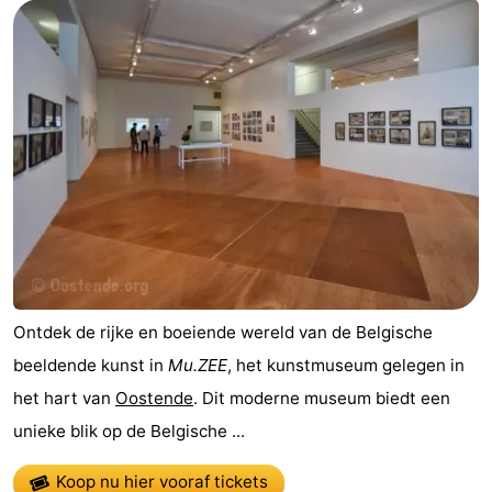
Westende
breakfasts)
Hotels
Vakantiehuizen
-
Nieuwpoort
-
Oostduinkerke
-
aan
Westende
Last
zee
minutes
Strand
Ontdek de rijke en boeiende wereld van de Belgische
beeldende kunst in
Mu.ZEE
, het kunstmuseum gelegen in
Zien
het hart van
Oostende
. Dit moderne museum biedt een
&
Bezienswaardigheden
unieke blik op de Belgische ...
doen
-
Koop nu hier vooraf tickets