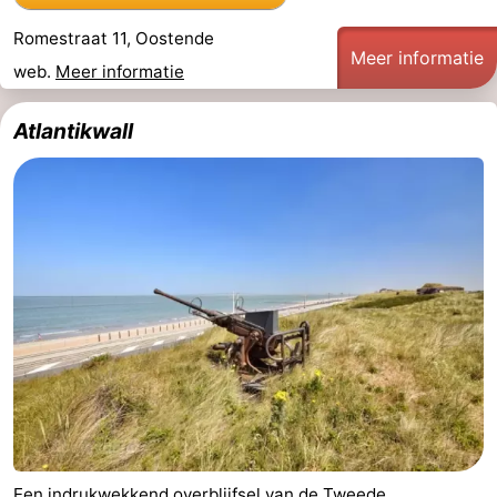
Musea
-
Romestraat 11, Oostende
Meer informatie
web.
Meer informatie
Monumenten
-
Atlantikwall
Kerken
-
Uitkijkpunten
Attracties
-
Boerderijen
-
Speeltuinen
-
Binnenspeeltuinen
-
Bowlen
-
Minigolfbanen
Wellness
Een indrukwekkend overblijfsel van de Tweede