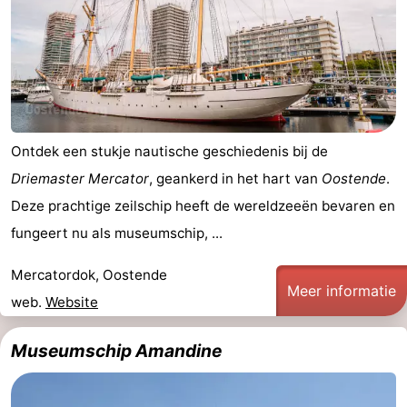
en
Evenementen
drinken
Praktisch
Forum
Route
Ontdek een stukje nautische geschiedenis bij de
Driemaster Mercator
, geankerd in het hart van
Oostende
.
-
Deze prachtige zeilschip heeft de wereldzeeën bevaren en
Parkeren
-
fungeert nu als museumschip, ...
Kusttram
Reisboekenwinkel
Mercatordok, Oostende
Meer informatie
web.
Website
Nieuws
Museumschip Amandine
Medische
adressen
Regio