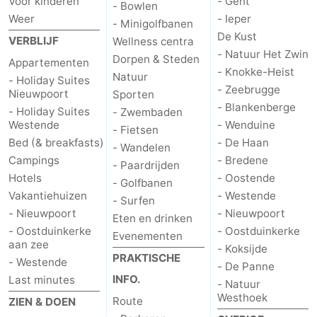
Voor kinderen
- Gent
- Bowlen
Weer
- Ieper
- Minigolfbanen
De Kust
VERBLIJF
Wellness centra
- Natuur Het Zwin
Dorpen & Steden
Appartementen
- Knokke-Heist
Natuur
- Holiday Suites
- Zeebrugge
Nieuwpoort
Sporten
- Blankenberge
- Holiday Suites
- Zwembaden
Westende
- Wenduine
- Fietsen
Bed (& breakfasts)
- De Haan
- Wandelen
Campings
- Bredene
- Paardrijden
Hotels
- Oostende
- Golfbanen
Vakantiehuizen
- Westende
- Surfen
- Nieuwpoort
- Nieuwpoort
Eten en drinken
- Oostduinkerke
- Oostduinkerke
Evenementen
aan zee
- Koksijde
PRAKTISCHE
- Westende
- De Panne
INFO.
Last minutes
- Natuur
Westhoek
Route
ZIEN & DOEN