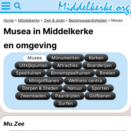
Home
Middelkerke
Home
Middelkerke
Zien & doen
Bezienswaardigheden
Musea
Musea in Middelkerke
Tips
en omgeving
Voor
Musea
Monumenten
Kerken
kinderen
Overnachten
Uitkijkpunten
Attracties
Boerderijen
Appartementen
Speeltuinen
Binnenspeeltuinen
Bowlen
Minigolfbanen
Wellness centra
-
Dorpen & Steden
Natuur
Sporten
Zwembaden
Paardrijden
Golfbanen
Holiday
-
Surfen
Suites
Holiday
Bed
Mu.Zee
Nieuwpoort
Suites
(&
Campings