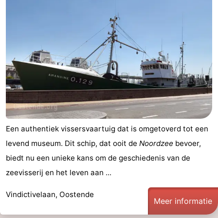
West-
Vlaanderen
-
Brugge
-
Gent
-
Ieper
De
Kust
-
Een authentiek vissersvaartuig dat is omgetoverd tot een
levend museum. Dit schip, dat ooit de
Noordzee
bevoer,
Natuur
-
biedt nu een unieke kans om de geschiedenis van de
Het
Knokke-
-
zeevisserij en het leven aan ...
Zwin
Heist
Zeebrugge
-
Vindictivelaan, Oostende
Meer informatie
Blankenberge
-