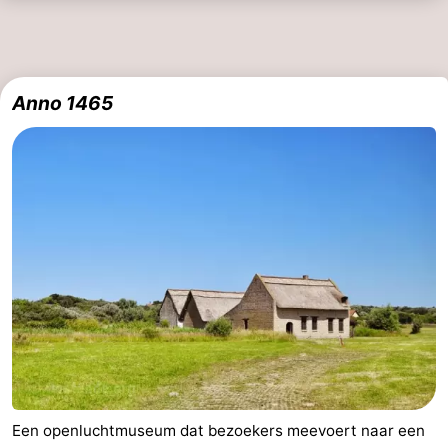
Wenduine
-
De
-
Anno 1465
Haan
Bredene
-
Oostende
-
Westende
-
Nieuwpoort
-
Oostduinkerke
-
Koksijde
-
De
-
Een openluchtmuseum dat bezoekers meevoert naar een
Panne
Natuur
Weer