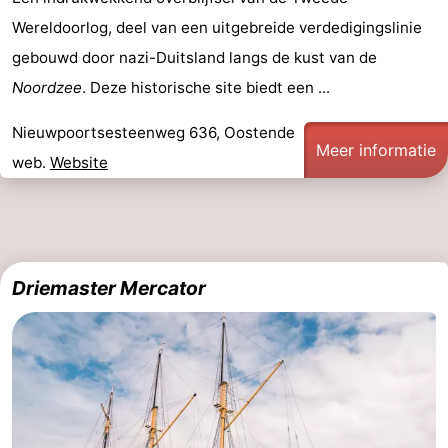
Wereldoorlog, deel van een uitgebreide verdedigingslinie
centra
Dorpen
gebouwd door nazi-Duitsland langs de kust van de
&
Natuur
Noordzee
. Deze historische site biedt een ...
Steden
Sporten
Nieuwpoortsesteenweg 636, Oostende
Meer informatie
web.
Website
-
Zwembaden
-
Fietsen
-
Driemaster Mercator
Wandelen
-
Paardrijden
-
Golfbanen
-
Surfen
Eten