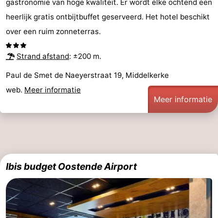
gastronomie van hoge kwaliteit. Er wordt elke ochtend een
heerlijk gratis ontbijtbuffet geserveerd. Het hotel beschikt
Westhoek
Contact
over een ruim zonneterras.
Strand afstand
: ±200 m.
Paul de Smet de Naeyerstraat 19, Middelkerke
web.
Meer informatie
Meer informatie
Ibis budget Oostende Airport