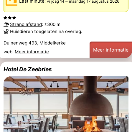
Last minute:
–
vrijdag 14
maandag 17 augustus 2026
Musea
-
Monumenten
-
Strand afstand
: ±300 m.
Huisdieren toegelaten na overleg.
Kerken
-
Duinenweg 493, Middelkerke
Uitkijkpunten
Attracties
Meer informatie
web.
Meer informatie
-
Hotel De Zeebries
Boerderijen
-
Speeltuinen
-
Binnenspeeltuinen
-
Bowlen
-
Minigolfbanen
Wellness