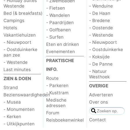
- Holiday Suites
- Zwembaden
Westende
- Wenduine
- Fietsen
Bed (& breakfasts)
- De Haan
- Wandelen
Campings
- Bredene
- Paardrijden
Hotels
- Oostende
- Golfbanen
Vakantiehuizen
- Westende
- Surfen
- Nieuwpoort
- Nieuwpoort
Eten en drinken
- Oostduinkerke
- Oostduinkerke
Evenementen
aan zee
- Koksijde
PRAKTISCHE
- Westende
- De Panne
INFO.
Last minutes
- Natuur
Westhoek
Route
ZIEN & DOEN
- Parkeren
OVERIGE
Strand
- Kusttram
Bezienswaardigheden
Adverteren
Medische
- Musea
Over ons
adressen
- Monumenten
Forum
- Kerken
Contact
Reisboekenwinkel
- Uitkijkpunten