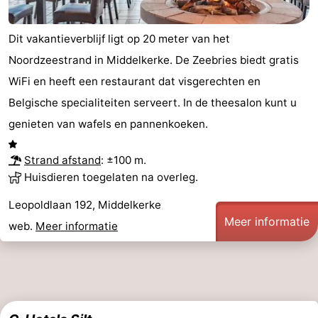
centra
Dorpen
Dit vakantieverblijf ligt op 20 meter van het
&
Natuur
Noordzeestrand in Middelkerke. De Zeebries biedt gratis
WiFi en heeft een restaurant dat visgerechten en
Steden
Sporten
Belgische specialiteiten serveert. In de theesalon kunt u
-
genieten van wafels en pannenkoeken.
Zwembaden
-
Strand afstand
: ±100 m.
Huisdieren toegelaten na overleg.
Fietsen
-
Leopoldlaan 192, Middelkerke
Wandelen
-
Meer informatie
web.
Meer informatie
Paardrijden
-
Golfbanen
-
Surfen
Eten