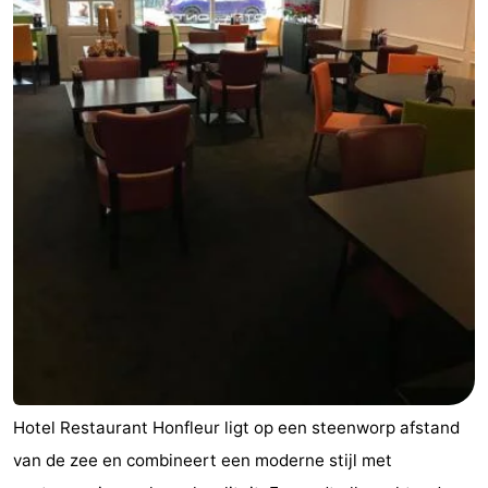
Wenduine
-
De
-
Haan
Bredene
-
Oostende
-
Westende
-
Nieuwpoort
-
Oostduinkerke
-
Koksijde
-
Hotel Restaurant Honfleur ligt op een steenworp afstand
De
-
van de zee en combineert een moderne stijl met
Panne
Natuur
Weer