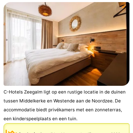
Westende
breakfasts)
Hotels
Vakantiehuizen
-
Nieuwpoort
-
Oostduinkerke
-
aan
Westende
Last
zee
minutes
Strand
C-Hotels Zeegalm ligt op een rustige locatie in de duinen
Zien
tussen Middelkerke en Westende aan de Noordzee. De
accommodatie biedt privékamers met een zonneterras,
&
Bezienswaardigheden
een kinderspeelplaats en een tuin.
doen
-