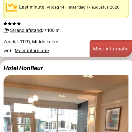
Last minute:
–
vrijdag 14
maandag 17 augustus 2026
West-
Vlaanderen
-
Strand afstand
: ±100 m.
Brugge
-
Zeedijk 117D, Middelkerke
Meer informatie
Gent
-
web.
Meer informatie
Ieper
De
Hotel Honfleur
Kust
-
Natuur
-
Het
Knokke-
-
Zwin
Heist
Zeebrugge
-
Blankenberge
-