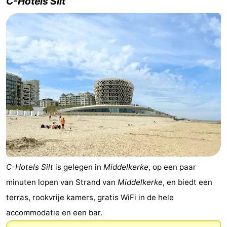
C-Hotels Silt
en
Evenementen
drinken
Praktisch
Forum
Route
-
Parkeren
-
Kusttram
Reisboekenwinkel
C-Hotels Silt
is gelegen in
Middelkerke
, op een paar
Nieuws
minuten lopen van Strand van
Middelkerke
, en biedt een
terras, rookvrije kamers, gratis WiFi in de hele
Medische
accommodatie en een bar.
adressen
Regio