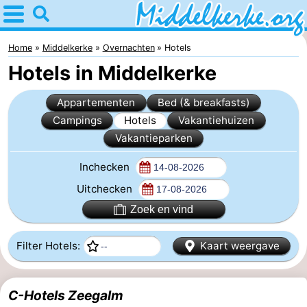
Home
Middelkerke
Home
Middelkerke
Overnachten
Hotels
Hotels in Middelkerke
Tips
Appartementen
Bed (& breakfasts)
Voor
Campings
Hotels
Vakantiehuizen
Vakantieparken
kinderen
Overnachten
Inchecken
Appartementen
Uitchecken
-
Zoek en vind
Holiday
-
Filter Hotels:
Kaart weergave
Suites
Holiday
Bed
Nieuwpoort
Suites
(&
Campings
C-Hotels Zeegalm