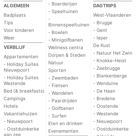
- Boerderijen
ALGEMEEN
DAGTRIPS
Westhoek
Contact
- Speeltuinen
Badplaats
West-Vlaanderen
-
Tips
- Brugge
Binnenspeeltuinen
Voor kinderen
- Gent
- Bowlen
Weer
- Ieper
- Minigolfbanen
De Kust
VERBLIJF
Wellness centra
- Natuur Het Zwin
Dorpen & Steden
Appartementen
- Knokke-Heist
Natuur
- Holiday Suites
- Zeebrugge
Nieuwpoort
Sporten
- Blankenberge
- Holiday Suites
- Zwembaden
Westende
- Wenduine
- Fietsen
Bed (& breakfasts)
- De Haan
- Wandelen
Campings
- Bredene
- Paardrijden
Hotels
- Oostende
- Golfbanen
Vakantiehuizen
- Westende
- Surfen
- Nieuwpoort
- Nieuwpoort
Eten en drinken
- Oostduinkerke
- Oostduinkerke
Evenementen
aan zee