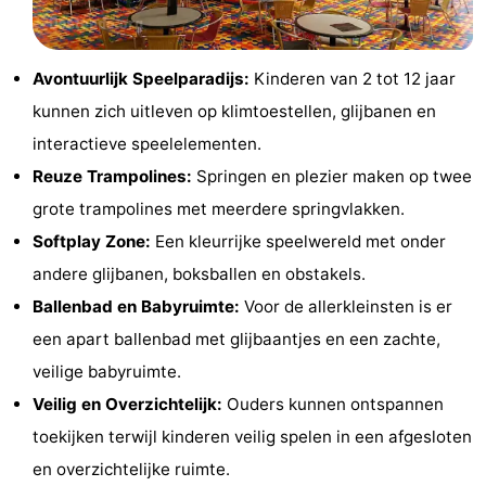
Musea
-
Monumenten
-
Avontuurlijk Speelparadijs:
Kinderen van 2 tot 12 jaar
kunnen zich uitleven op klimtoestellen, glijbanen en
Kerken
-
interactieve speelelementen.
Uitkijkpunten
Attracties
Reuze Trampolines:
Springen en plezier maken op twee
grote trampolines met meerdere springvlakken.
-
Softplay Zone:
Een kleurrijke speelwereld met onder
Boerderijen
-
andere glijbanen, boksballen en obstakels.
Ballenbad en Babyruimte:
Voor de allerkleinsten is er
Speeltuinen
-
een apart ballenbad met glijbaantjes en een zachte,
Binnenspeeltuinen
-
veilige babyruimte.
Veilig en Overzichtelijk:
Ouders kunnen ontspannen
Bowlen
-
toekijken terwijl kinderen veilig spelen in een afgesloten
Minigolfbanen
Wellness
en overzichtelijke ruimte.