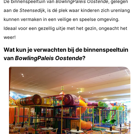
De binnenspeeltuin van
BowlingPaleis Oostende
, gelegen
Westende
breakfasts)
Hotels
aan de
Steensedijk
, is dé plek waar kinderen zich urenlang
kunnen vermaken in een veilige en speelse omgeving.
Vakantiehuizen
Ideaal voor een gezellig uitje met het gezin, ongeacht het
-
weer!
Nieuwpoort
-
Wat kun je verwachten bij de binnenspeeltuin
van
BowlingPaleis Oostende
?
Oostduinkerke
-
aan
Westende
Last
zee
minutes
Strand
Zien
&
Bezienswaardigheden
doen
-