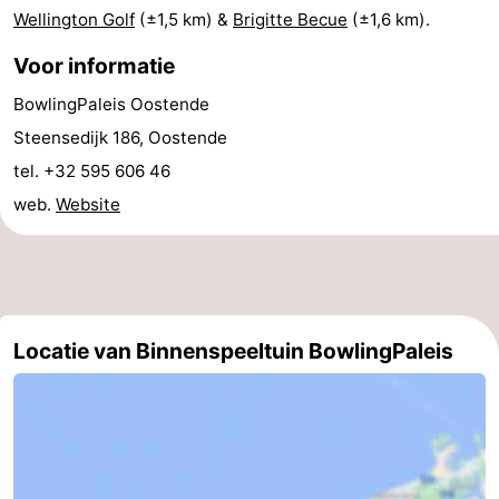
Wellington Golf
(±1,5 km) &
Brigitte Becue
(±1,6 km).
en
Evenementen
Voor informatie
drinken
Praktisch
BowlingPaleis Oostende
Forum
Steensedijk 186, Oostende
tel. +32 595 606 46
Route
web.
Website
-
Parkeren
-
Kusttram
Reisboekenwinkel
Locatie van Binnenspeeltuin BowlingPaleis
Nieuws
Medische
adressen
Regio