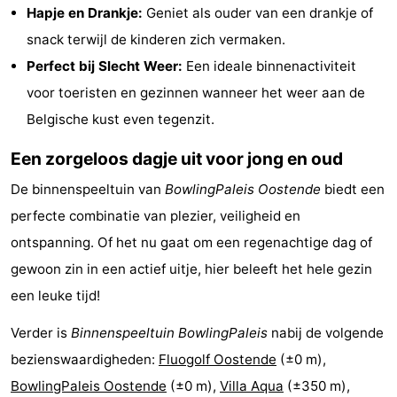
Hapje en Drankje:
Geniet als ouder van een drankje of
centra
Dorpen
snack terwijl de kinderen zich vermaken.
&
Natuur
Perfect bij Slecht Weer:
Een ideale binnenactiviteit
voor toeristen en gezinnen wanneer het weer aan de
Steden
Sporten
Belgische kust even tegenzit.
-
Een zorgeloos dagje uit voor jong en oud
Zwembaden
-
De binnenspeeltuin van
BowlingPaleis Oostende
biedt een
perfecte combinatie van plezier, veiligheid en
Fietsen
-
ontspanning. Of het nu gaat om een regenachtige dag of
Wandelen
-
gewoon zin in een actief uitje, hier beleeft het hele gezin
een leuke tijd!
Paardrijden
-
Verder is
Binnenspeeltuin BowlingPaleis
nabij de volgende
Golfbanen
-
bezienswaardigheden:
Fluogolf Oostende
(±0 m),
Surfen
Eten
BowlingPaleis Oostende
(±0 m),
Villa Aqua
(±350 m),