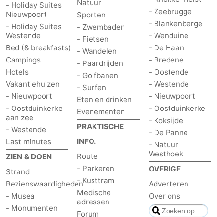
Natuur
- Holiday Suites
- Zeebrugge
Nieuwpoort
Sporten
- Blankenberge
- Holiday Suites
- Zwembaden
Westende
- Wenduine
- Fietsen
Bed (& breakfasts)
- De Haan
- Wandelen
Campings
- Bredene
- Paardrijden
Hotels
- Oostende
- Golfbanen
Vakantiehuizen
- Westende
- Surfen
- Nieuwpoort
- Nieuwpoort
Eten en drinken
- Oostduinkerke
- Oostduinkerke
Evenementen
aan zee
- Koksijde
PRAKTISCHE
- Westende
- De Panne
INFO.
Last minutes
- Natuur
Westhoek
Route
ZIEN & DOEN
- Parkeren
OVERIGE
Strand
- Kusttram
Bezienswaardigheden
Adverteren
Medische
- Musea
Over ons
adressen
- Monumenten
Forum