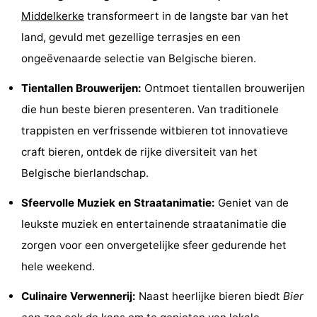
Middelkerke
transformeert in de langste bar van het
Musea
-
land, gevuld met gezellige terrasjes en een
Monumenten
-
ongeëvenaarde selectie van Belgische bieren.
Kerken
-
Tientallen Brouwerijen:
Ontmoet tientallen brouwerijen
die hun beste bieren presenteren. Van traditionele
Uitkijkpunten
Attracties
trappisten en verfrissende witbieren tot innovatieve
-
craft bieren, ontdek de rijke diversiteit van het
Belgische bierlandschap.
Boerderijen
-
Sfeervolle Muziek en Straatanimatie:
Geniet van de
Speeltuinen
-
leukste muziek en entertainende straatanimatie die
Binnenspeeltuinen
-
zorgen voor een onvergetelijke sfeer gedurende het
hele weekend.
Bowlen
-
Culinaire Verwennerij:
Naast heerlijke bieren biedt
Bier
Minigolfbanen
Wellness