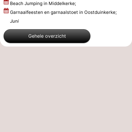
Beach Jumping in Middelkerke;
Westhoek
Contact
Garnaalfeesten en garnaalstoet in Oostduinkerke;
Juni
Gehele overzicht