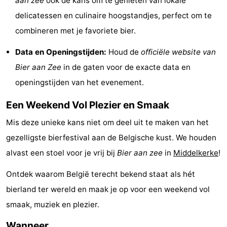
aan zee
ook de kans om te genieten van lokale
centra
Dorpen
delicatessen en culinaire hoogstandjes, perfect om te
combineren met je favoriete bier.
&
Natuur
Data en Openingstijden:
Houd de
officiële website van
Steden
Sporten
Bier aan Zee
in de gaten voor de exacte data en
openingstijden van het evenement.
-
Een Weekend Vol Plezier en Smaak
Zwembaden
-
Mis deze unieke kans niet om deel uit te maken van het
Fietsen
-
gezelligste bierfestival aan de Belgische kust. We houden
Wandelen
-
alvast een stoel voor je vrij bij
Bier aan zee
in
Middelkerke
!
Paardrijden
-
Ontdek waarom België terecht bekend staat als hét
bierland ter wereld en maak je op voor een weekend vol
Golfbanen
-
smaak, muziek en plezier.
Surfen
Eten
Wanneer