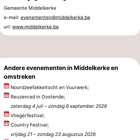
Gemeente Middelkerke
Wenduine
-
e-mail:
evenementen@middelkerke.be
De
-
url:
www.middelkerke.be
Haan
Bredene
-
Oostende
-
Westende
-
Andere evenementen in Middelkerke en
omstreken
Nieuwpoort
-
Noordzeefakkeltocht en Vuurwerk;
Oostduinkerke
-
Reuzenrad in Oostende;
zaterdag 4 juli
–
zondag 6 september 2026
Koksijde
-
Vliegerfestival;
De
-
Country Festival;
vrijdag 21
–
zondag 23 augustus 2026
Panne
Natuur
Weer