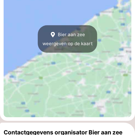
West-
Vlaanderen
-
Bier aan zee
Brugge
-
weergeven op de kaart
Gent
-
Ieper
De
Kust
-
Natuur
-
Het
Knokke-
-
Zwin
Heist
Zeebrugge
-
Contactgegevens organisator Bier aan zee
Blankenberge
-