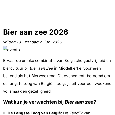
Westende
breakfasts)
Hotels
Vakantiehuizen
-
Bier aan zee 2026
Nieuwpoort
-
vrijdag 19
–
zondag 21 juni 2026
Oostduinkerke
-
Ervaar de unieke combinatie van Belgische gastvrijheid en
aan
Westende
Last
biercultuur bij
Bier aan Zee
in
Middelkerke
, voorheen
zee
minutes
Strand
bekend als het Bierweekend. Dit evenement, beroemd om
de langste toog van België, nodigt je uit voor een weekend
Zien
vol smaak en gezelligheid.
&
Bezienswaardigheden
Wat kun je verwachten bij
Bier aan zee
?
doen
-
De Langste Toog van België:
De
Zeedijk
van