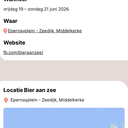
en
Evenementen
vrijdag 19
–
zondag 21 juni 2026
.
Waar
drinken
Praktisch
Epernayplein - Zeedijk, Middelkerke
Forum
Website
Route
fb.com/bieraanzee/
-
Parkeren
-
Kusttram
Reisboekenwinkel
Locatie Bier aan zee
Nieuws
Epernayplein - Zeedijk, Middelkerke
Medische
adressen
Regio