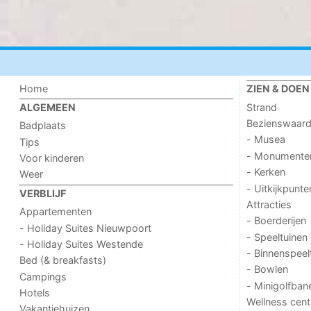
Home
ZIEN & DOEN
Strand
ALGEMEEN
Bezienswaar
Badplaats
- Musea
Tips
- Monumente
Voor kinderen
- Kerken
Weer
- Uitkijkpunte
VERBLIJF
Attracties
Appartementen
- Boerderijen
- Holiday Suites Nieuwpoort
- Speeltuinen
- Holiday Suites Westende
- Binnenspeel
Bed (& breakfasts)
- Bowlen
Campings
- Minigolfban
Hotels
Wellness cent
Vakantiehuizen