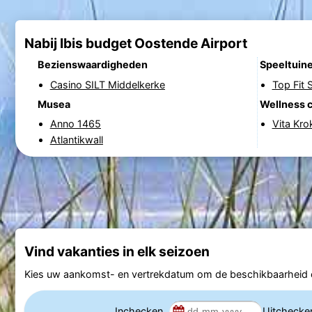
Nabij Ibis budget Oostende Airport
Bezienswaardigheden
Speeltuin
Casino SILT Middelkerke
Top Fit S
Musea
Wellness 
Anno 1465
Vita Kro
Atlantikwall
Vind vakanties in elk seizoen
Kies uw aankomst- en vertrekdatum om de beschikbaarheid e
Inchecken
Uitcheck