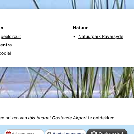
en
Natuur
peelcircuit
Natuurpark Raversyde
centra
kodiel
n prijzen van
Ibis budget Oostende Airport
te ontdekken.
en
Zoek en vind