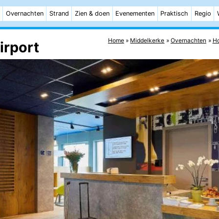
Overnachten
Strand
Zien & doen
Evenementen
Praktisch
Regio
Home
Middelkerke
Overnachten
Ho
irport