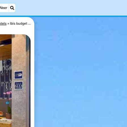
Weer
tels
Ibis budget ...