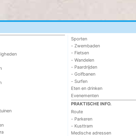
Sporten
- Zwembaden
- Fietsen
digheden
- Wandelen
- Paardrijden
n
- Golfbanen
- Surfen
n
Eten en drinken
Evenementen
PRAKTISCHE INFO.
tuinen
Route
- Parkeren
en
- Kusttram
ra
Medische adressen