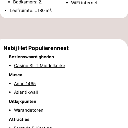
Badkamers: 2.
WiFi internet.
Musea
-
Leefruimte: ±180 m².
Monumenten
-
Kerken
-
Uitkijkpunten
Attracties
Nabij Het Populierennest
Bezienswaardigheden
-
Casino SILT Middelkerke
Boerderijen
-
Musea
Anno 1465
Speeltuinen
-
Atlantikwall
Binnenspeeltuinen
-
Uitkijkpunten
Warandetoren
Bowlen
-
Attracties
Minigolfbanen
Wellness