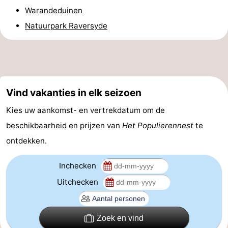
Warandeduinen
en
Evenementen
Natuurpark Raversyde
drinken
Praktisch
Forum
Route
Vind vakanties in elk seizoen
-
Kies uw aankomst- en vertrekdatum om de
beschikbaarheid en prijzen van
Het Populierennest
te
Parkeren
-
ontdekken.
Kusttram
Reisboekenwinkel
Inchecken
Nieuws
Uitchecken
Medische
Zoek en vind
adressen
Regio