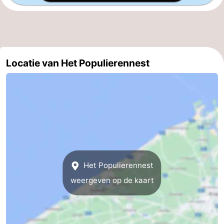
West-
Vlaanderen
-
Brugge
-
Locatie van Het Populierennest
Gent
-
Ieper
De
Kust
-
Natuur
-
Het Populierennest
Het
Knokke-
-
weergeven op de kaart
Zwin
Heist
Zeebrugge
-
Blankenberge
-