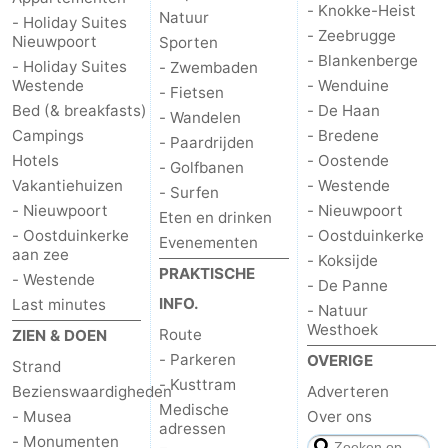
- Knokke-Heist
Natuur
- Holiday Suites
- Zeebrugge
Nieuwpoort
Sporten
- Blankenberge
- Holiday Suites
- Zwembaden
Westende
- Wenduine
- Fietsen
Bed (& breakfasts)
- De Haan
- Wandelen
Campings
- Bredene
- Paardrijden
Hotels
- Oostende
- Golfbanen
Vakantiehuizen
- Westende
- Surfen
- Nieuwpoort
- Nieuwpoort
Eten en drinken
- Oostduinkerke
- Oostduinkerke
Evenementen
aan zee
- Koksijde
PRAKTISCHE
- Westende
- De Panne
INFO.
Last minutes
- Natuur
Westhoek
Route
ZIEN & DOEN
- Parkeren
OVERIGE
Strand
- Kusttram
Bezienswaardigheden
Adverteren
Medische
- Musea
Over ons
adressen
- Monumenten