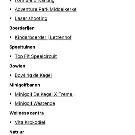
Formule E-Karting
centra
Dorpen
Adventure Park Middelkerke
Laser shooting
&
Natuur
Boerderijen
Steden
Sporten
Kinderboerderij Lettenhof
Speeltuinen
-
Top Fit Speelcircuit
Zwembaden
-
Bowlen
Bowling de Kegel
Fietsen
-
Minigolfbanen
Wandelen
-
Minigolf De Kegel X-Treme
Minigolf Westende
Paardrijden
-
Wellness centra
Golfbanen
-
Vita Krokodiel
Surfen
Eten
Natuur