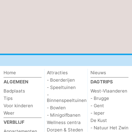
Westhoek
Contact
Home
Attracties
Nieuws
- Boerderijen
ALGEMEEN
DAGTRIPS
- Speeltuinen
Badplaats
West-Vlaanderen
-
Tips
- Brugge
Binnenspeeltuinen
Voor kinderen
- Gent
- Bowlen
Weer
- Ieper
- Minigolfbanen
De Kust
VERBLIJF
Wellness centra
- Natuur Het Zwin
Dorpen & Steden
Appartementen