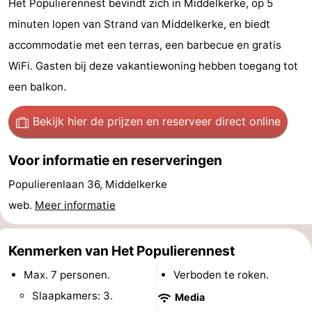
Het Populierennest bevindt zich in Middelkerke, op 5
Westende
breakfasts)
Hotels
minuten lopen van Strand van Middelkerke, en biedt
accommodatie met een terras, een barbecue en gratis
Vakantiehuizen
WiFi. Gasten bij deze vakantiewoning hebben toegang tot
-
een balkon.
Nieuwpoort
-
Bekijk hier de prijzen
en reserveer direct online
Oostduinkerke
-
Voor informatie en reserveringen
aan
Westende
Last
Populierenlaan 36, Middelkerke
web.
Meer informatie
zee
minutes
Strand
Zien
Kenmerken van Het Populierennest
&
Bezienswaardigheden
Max. 7 personen.
Verboden te roken.
Slaapkamers: 3.
Media
doen
-