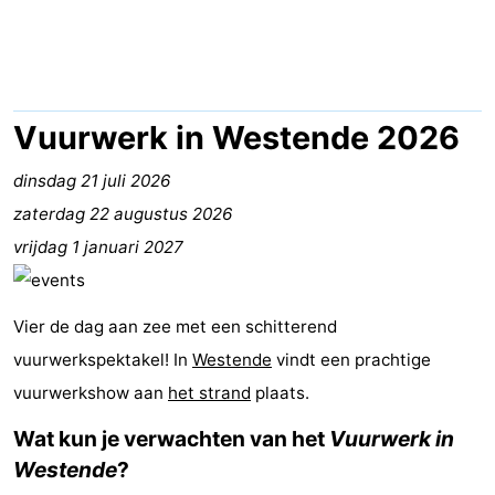
Westende
breakfasts)
Hotels
Vakantiehuizen
-
Vuurwerk in Westende 2026
Nieuwpoort
-
dinsdag 21 juli 2026
zaterdag 22 augustus 2026
Oostduinkerke
-
vrijdag 1 januari 2027
aan
Westende
Last
zee
minutes
Strand
Vier de dag aan zee met een schitterend
vuurwerkspektakel! In
Westende
vindt een prachtige
Zien
vuurwerkshow aan
het strand
plaats.
&
Bezienswaardigheden
Wat kun je verwachten van het
Vuurwerk in
Westende
?
doen
-