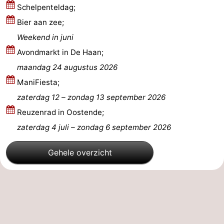
Schelpenteldag;
Wenduine
-
Bier aan zee;
Weekend in juni
De
-
Avondmarkt in De Haan;
Haan
Bredene
-
maandag 24 augustus 2026
ManiFiesta;
Oostende
-
zaterdag 12
–
zondag 13 september 2026
Westende
-
Reuzenrad in Oostende;
zaterdag 4 juli
–
zondag 6 september 2026
Nieuwpoort
-
Gehele overzicht
Oostduinkerke
-
Koksijde
-
De
-
Panne
Natuur
Weer