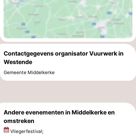
West-
Vlaanderen
-
Brugge
-
Gent
-
Contactgegevens organisator Vuurwerk in
Westende
Ieper
De
Gemeente Middelkerke
Kust
-
Natuur
-
Het
Knokke-
-
Andere evenementen in Middelkerke en
Zwin
Heist
Zeebrugge
-
omstreken
Vliegerfestival;
Blankenberge
-