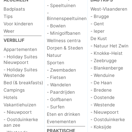
- Speeltuinen
Badplaats
West-Vlaanderen
-
Tips
- Brugge
Binnenspeeltuinen
Voor kinderen
- Gent
- Bowlen
Weer
- Ieper
- Minigolfbanen
De Kust
VERBLIJF
Wellness centra
- Natuur Het Zwin
Dorpen & Steden
Appartementen
- Knokke-Heist
Natuur
- Holiday Suites
- Zeebrugge
Nieuwpoort
Sporten
- Blankenberge
- Holiday Suites
- Zwembaden
Westende
- Wenduine
- Fietsen
Bed (& breakfasts)
- De Haan
- Wandelen
Campings
- Bredene
- Paardrijden
Hotels
- Oostende
- Golfbanen
Vakantiehuizen
- Westende
- Surfen
- Nieuwpoort
- Nieuwpoort
Eten en drinken
- Oostduinkerke
- Oostduinkerke
Evenementen
aan zee
- Koksijde
PRAKTISCHE