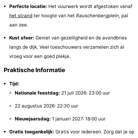
Perfecte locatie:
Het vuurwerk wordt afgestoken vanaf
Musea
-
het strand
ter hoogte van het
Rauschenbergplein
, pal
Monumenten
-
aan zee.
Kerken
-
Kust sfeer:
Geniet van gezelligheid en de avondbries
langs de dijk. Veel toeschouwers verzamelen zich al
Uitkijkpunten
Attracties
vroeg voor een goed plekje.
-
Praktische Informatie
Boerderijen
-
Tijd:
Speeltuinen
-
Nationale feestdag:
21 juli 2026: 23:00 uur
Binnenspeeltuinen
-
22 augustus 2026: 22:30 uur
Nieuwjaarsdag:
1 januari 2027: 18:00 uur
Bowlen
-
Gratis toegankelijk:
Gratis voor iedereen. Zorg dat je op
Minigolfbanen
Wellness