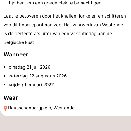
tijd bent om een goede plek te bemachtigen!
centra
Dorpen
Laat je betoveren door het knallen, fonkelen en schitteren
&
Natuur
van dit hoogtepunt aan zee. Het vuurwerk van
Westende
is dé perfecte afsluiter van een vakantiedag aan de
Steden
Sporten
Belgische kust!
-
Wanneer
Zwembaden
-
dinsdag 21 juli 2026
Fietsen
-
zaterdag 22 augustus 2026
vrijdag 1 januari 2027
Wandelen
-
Waar
Paardrijden
-
Rausschenbergplein, Westende
Golfbanen
-
Surfen
Eten