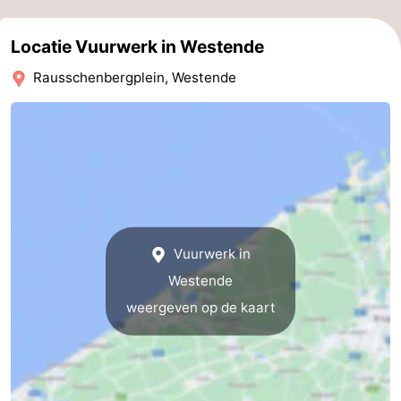
en
Evenementen
Locatie Vuurwerk in Westende
drinken
Praktisch
Rausschenbergplein, Westende
Forum
Route
-
Parkeren
-
Vuurwerk in
Kusttram
Reisboekenwinkel
Westende
weergeven op de kaart
Nieuws
Medische
adressen
Regio