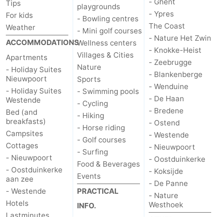
- Ghent
Tips
playgrounds
Westende
breakfasts)
Cottages
- Ypres
For kids
- Bowling centres
The Coast
Weather
- Mini golf courses
-
- Nature Het Zwin
ACCOMMODATIONS
Wellness centers
- Knokke-Heist
Villages & Cities
Nieuwpoort
-
Apartments
- Zeebrugge
Nature
- Holiday Suites
- Blankenberge
Oostduinkerke
-
Nieuwpoort
Sports
- Wenduine
- Holiday Suites
- Swimming pools
- De Haan
aan
Westende
Hotels
Westende
- Cycling
- Bredene
Bed (and
- Hiking
zee
Lastminutes
breakfasts)
- Ostend
- Horse riding
Campsites
- Westende
- Golf courses
Beach
Cottages
- Nieuwpoort
- Surfing
- Nieuwpoort
- Oostduinkerke
Food & Beverages
See
- Oostduinkerke
- Koksijde
Events
aan zee
- De Panne
&
-
- Westende
PRACTICAL
- Nature
Hotels
Westhoek
INFO.
do
Museums
-
Lastminutes