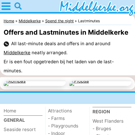
Home
Middelkerke
Home
Middelkerke
Spend the night
Lastminutes
Offers and Lastminutes in Middelkerke
Tips
All last-minute deals and offers in and around
For
Middelkerke
neatly arranged.
kids
Spend
Er is een fout opgetreden bij het laden van de last-
minutes.
the
Apartments
night
-
Holiday
-
Home
Attractions
REGION
Suites
Holiday
Bed
- Farms
GENERAL
West Flanders
- Playgrounds
- Bruges
Nieuwpoort
Suites
(and
Campsites
Seaside resort
- Indoor